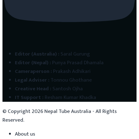
Editor (Australia)
:
Saral Gurung
Editor (Nepal)
:
Punya Prasad Dhamala
Cameraperson
:
Prakash Adhikari
Legal Adviser
:
Tonnou Ghothane
Creative Head
:
Santosh Ojha
IT Support
:
Resham Kumar Khadka
© Copyright
2026
Nepal Tube Australia - All Rights
Reserved.
About us