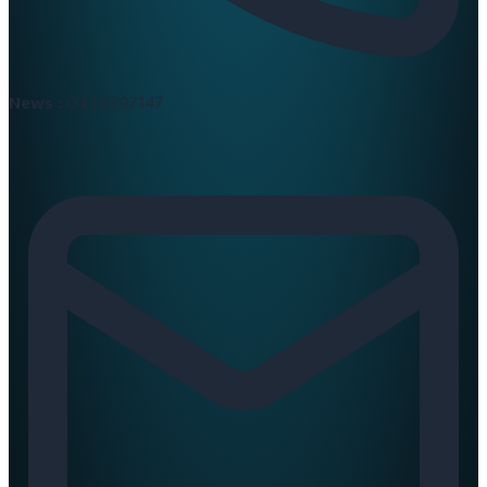
News :
0420397147