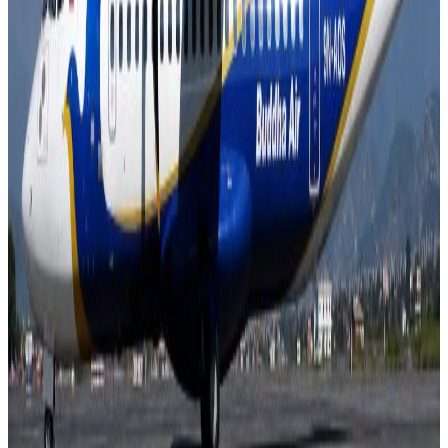
टेवा पुग्नेछ । सम्पर्क इमेल :
info@nepaltube.com.au
शेयर:
प्रतिक्रिया दिनुहोस
टिप्पणीहरू लोड हुँदैछ…
ट्यागहरू
##CAN
##Cricket
##Nepal Premiar legue
##NPl Season- 2
सम्बन्धित समाचार
आदिवासी जनजातिका केही समुदाय संकटमा?
२०२६ अगस्ट १०