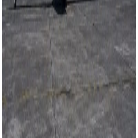
दक्षिण कोरियामा ट्यांकीभित्र पसेका नेपाली श्रमिकको
मृत्यु
२०२६ अगस्ट १०
२०२६ अगस्ट ७
नेपाली कांग्रेसको आमन्त्रित केन्द्रीय सदस्यमा
अमेरिकामा बस्ने खगेन्द्र जिसी मनोनीत
२०२६ अगस्ट ४
सुनसरी घटनामा प्रधानमन्त्री बालेनको सम्बोधन- संयम
र सहिष्णुता अपनाउन आह्वान
२०२६ जुलाई ३१