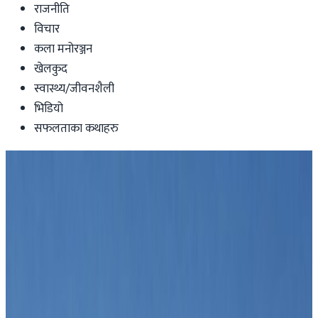
राजनीति
विचार
कला मनोरञ्जन
खेलकुद
स्वास्थ्य/जीवनशैली
भिडियो
सफलताका कथाहरु
Nepal
एनपीएल सिजन- २ : लुम्बिनी लायन्स दोस्रो
क्वालिफायरमा
काठमान्डु गोर्खाज ४ विकेटले पराजित