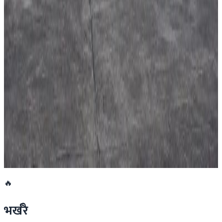
देशभर तनाव बढिरहेका बेला ९ प्रमुख राजनीतिक
दलहरूको संयुक्त अपिल
२०२६ जुलाई ३०
प्रधानमन्त्री शाहलाई भारतको औपचारिक भ्रमण निम्तो
२०२६ जुलाई २९
बुद्ध एयरले भित्र्यायो नयाँ एटीआर-७२-६०० विमान
२०२६ जुलाई २९
🔥
भर्खरै