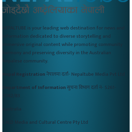
NEPALTUBE is your leading web destination for news and
information dedicated to diverse storytelling and
immersive original content while promoting community
harmony and preserving diversity in the Australian
Nepalese community.
Nepal Registration
नेपालमा दर्ता-
Nepaltube Media Pvt Ltd
Department of Information
सुचना विभाग दर्ता नं-
5261-
2082/83
Australia
CALD Media and Cultural Centre Pty Ltd