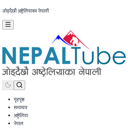
जोड्दैछौ अष्ट्रेलियाका नेपाली
गृहपृष्ठ
समाचार
अष्ट्रेलिया
नेपाल