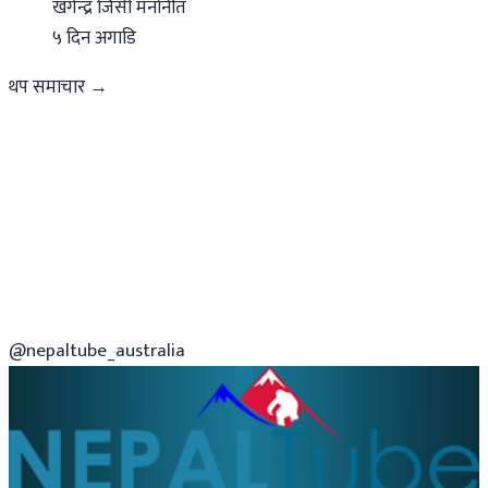
खगेन्द्र जिसी मनोनीत
५ दिन अगाडि
थप समाचार →
@nepaltube_australia