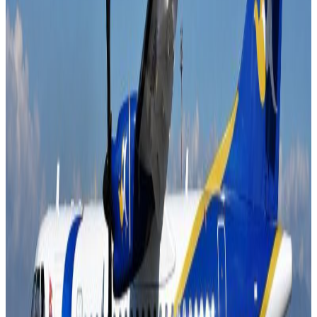
पराजित गर्दै नेपाल प्रिमियर लिग (एनपीएल) सिजन – २ को दोस्रो
क्वालिफायरमा पुगेको छ ।
Photo- NPL
काठमाडौंले दिएको ११२ रनको लक्ष्य पछ्याएको लुम्बिनीले १७.४
ओभरमा ६ विकेट गुमाएर जित हात पारेको हो । लुम्बिनीले अब
फाइनल प्रवेशका लागि दोस्रो क्वालिफायरमा बिहीबार विराटनगर
किंग्ससँग खेल्नेछ । विराटनगर पहिलो क्वालिफायरमा सुदूरपश्चिम
रोएल्ससँग ७७ रनले पराजित भएको थियो । Photo- NPL
यस वेवसाइटमा प्रकाशित समाचार, विचार र लेखबारे तपाईंको कुनै
प्रतिक्रिया, गुनासो, सुझाव र सल्लाह छन् भने कृपया हामीलाई निम्न ईमेलमा
पठाउनुहोला । तपाईंको सहयोगले हामीलाई निष्पक्ष र तटस्थ पत्रकारिता गर्न