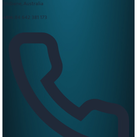
Brisbane, Australia
ABN:
84 642 381 173