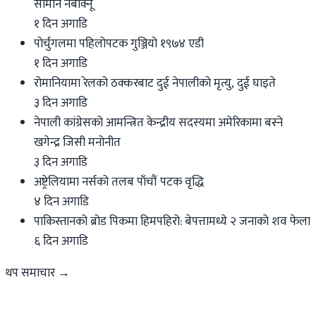
सामान नबोक्नू
१ दिन अगाडि
पोर्चुगलमा पहिलोपटक गुञ्जियो १९७४ एडी
१ दिन अगाडि
रोमानियामा रेलको ठक्करबाट दुई नेपालीको मृत्यु, दुई घाइते
३ दिन अगाडि
नेपाली कांग्रेसको आमन्त्रित केन्द्रीय सदस्यमा अमेरिकामा बस्ने
खगेन्द्र जिसी मनोनीत
३ दिन अगाडि
अष्ट्रेलियामा नर्सको तलब पाँचौं पटक वृद्धि
४ दिन अगाडि
पाकिस्तानको ब्रोड पिकमा हिमपहिरो: बेपत्तामध्ये २ जनाको शव फेला
६ दिन अगाडि
थप समाचार →