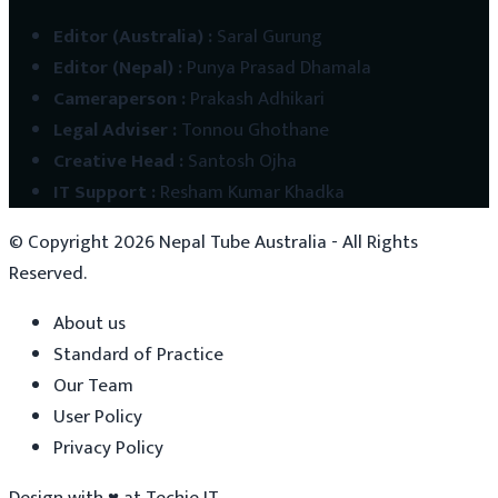
Editor (Australia)
:
Saral Gurung
Editor (Nepal)
:
Punya Prasad Dhamala
Cameraperson
:
Prakash Adhikari
Legal Adviser
:
Tonnou Ghothane
Creative Head
:
Santosh Ojha
IT Support
:
Resham Kumar Khadka
© Copyright
2026
Nepal Tube Australia - All Rights
Reserved.
About us
Standard of Practice
Our Team
User Policy
Privacy Policy