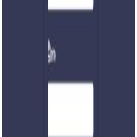
मेयर हरिजनले नगर क्षेत्रका १० सामुदायिक विद्यालयमा बुद्ध शिक्षा
लागू गर्न पहल गरिने प्रतिबद्धता जनाउनुभयो । पहिलो दिनको
कार्यक्रममा इथियोपियाका पूर्वप्रधानमन्त्री ताम्रत लेनसँगै सुधांसु
दाहालले आध्यात्मिक रूपान्तरण, नेतृत्व, विश्व शान्तिबारेका सिकाइ
तथा समुदाय सशक्तीकरणसम्बन्धी जानकारी गराउनुभएको छ । जीवन
विज्ञान प्रतिष्ठानका एलपी भानु शर्माले नेपालमा १९ हजार वर्ष पुरानो
आध्यात्मिक इतिहासबारे चर्चा गर्दै मेडिटेसनसम्बन्धी प्रस्तुति दिनुभएको
छ ।
यस्तै, अभिनेता राजेश हमाल, ट्रेजर कार्बन ग्रुपकी सीईओ सुसन झुले
‘किनोट स्पिच’ दिदै नेपालीहरूमा निराशा भए पनि हाँसेर बोल्ने ठूलो
सम्पत्ति भएको उल्लेख गर्नुभएको छ । शनिबारसम्म हुने कार्यक्रममा