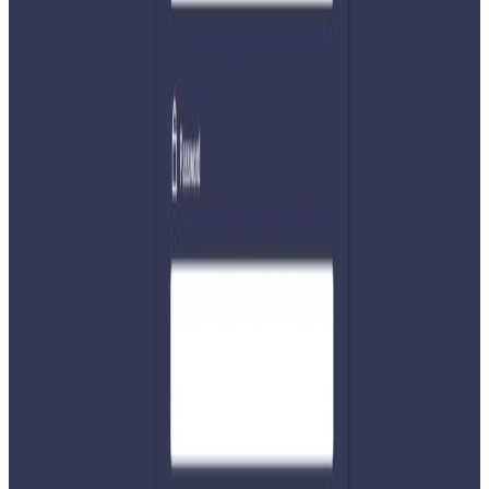
विभिन्न देशका २५ अर्बपतिहरुको सहभागीता रहेको छ । नेपाल तथा
विदेशका नेता, विद्वान्, संयुक्त राष्ट्र संघका सांस्कृतिक राजदूतहरू,
अन्तर्राष्ट्रिय व्यापारमा नाम कमाएका व्यवसायी, कलाकार, युवा र
सामुदायिक प्रतिनिधिहरू ‘विश्व शान्ति कार्यक्रम’ मा सहभागी हुनुहुन्छ ।
तीन दिनसम्म चल्ने कार्यक्रममा शान्ति, जलवायु परिवर्तन, विकास,
आन्तरिक कल्याण र सामाजिक न्याय लगायतका विषयमा बहस
हुनेछ। स्थानीय शासनमा केन्द्रित युवा, महिला, आदिवासी समुदाय र
सीमान्तकृत आवाजलाई पनि कार्यक्रममा समेटिने, सांस्कृतिक प्रदर्शनी,
संगीत र कलात्मक अभिव्यक्तिका सत्रहरु रहने बताइएको छ ।
यस वेवसाइटमा प्रकाशित समाचार, विचार र लेखबारे तपाईंको कुनै
प्रतिक्रिया, गुनासो, सुझाव र सल्लाह छन् भने कृपया हामीलाई निम्न ईमेलमा
पठाउनुहोला । तपाईंको सहयोगले हामीलाई निष्पक्ष र तटस्थ पत्रकारिता गर्न
टेवा पुग्नेछ । सम्पर्क इमेल :
info@nepaltube.com.au