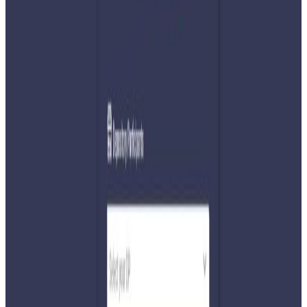
अ−
अ
अ+
लुम्बिनी, प्रकाश चन्द्र तिमिल्सेना/ नेपाल फोटो लाइब्रेरी – लुम्बिनीको
अन्तर्राष्ट्रिय बुद्धिस्ट कन्फरेन्स हलमा बिहीबारदेखि तीनदिने ‘विश्व
शान्ति कार्यक्रम’ सुरु भएको छ । लुम्बिनी सांस्कृतिक नगरपालिकाकी
कार्यवाहक मेयर कल्पना हरिजन र आयोजक द प्रमिस ल्यान्डका
अध्यक्ष निकेश अधिकारीले कार्यक्रमको उद्घाटन गर्नुभएको हो ।