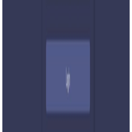
शेयर:
प्रतिक्रिया दिनुहोस
टिप्पणीहरू लोड हुँदैछ…
सम्बन्धित समाचार
२०२६ अगस्ट ७
नेपाली कांग्रेसको आमन्त्रित केन्द्रीय सदस्यमा
अमेरिकामा बस्ने खगेन्द्र जिसी मनोनीत
२०२६ अगस्ट ४
सुनसरी घटनामा प्रधानमन्त्री बालेनको सम्बोधन- संयम