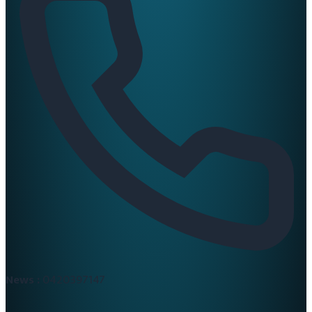
News :
0420397147