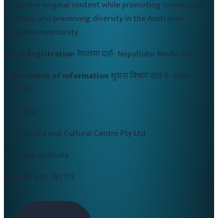
immersive original content while promoting community
harmony and preserving diversity in the Australian
Nepalese community.
Nepal Registration
नेपालमा दर्ता-
Nepaltube Media Pvt Ltd
Department of Information
सुचना विभाग दर्ता नं-
5261-
2082/83
Australia
CALD Media and Cultural Centre Pty Ltd
Brisbane, Australia
ABN:
84 642 381 173