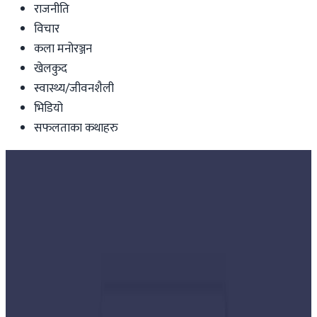
राजनीति
विचार
कला मनोरञ्जन
खेलकुद
स्वास्थ्य/जीवनशैली
भिडियो
सफलताका कथाहरु
Nepal
तीनदिने ‘विश्व शान्ति कार्यक्रम’ लुम्बिनीमा सुरु
Nepal Tube
|