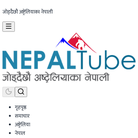
जोड्दैछौ अष्ट्रेलियाका नेपाली
गृहपृष्ठ
समाचार
अष्ट्रेलिया
नेपाल