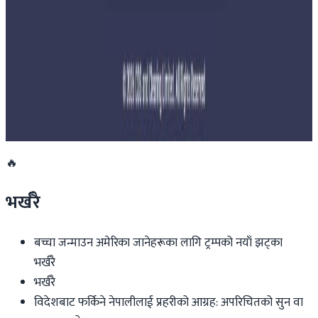
नेपालमा महिला विदेशी पर्यटकको आकर्षण बढ्दो
२०२६ जुलाई २७
साउन १५ गतेभित्र भित्र शुल्क नबुझाए डिम्याट खाता
रोक्का हुने
२०२६ जुलाई २७
🔥
भर्खरै
बच्चा जन्माउन अमेरिका जानेहरूका लागि ट्रम्पको नयाँ झट्का
भर्खरै
भर्खरै
विदेशबाट फर्किने नेपालीलाई प्रहरीको आग्रह: अपरिचितको सुन वा