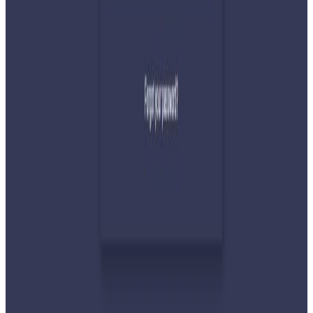
र सहिष्णुता अपनाउन आह्वान
२०२६ जुलाई ३१
देशभर तनाव बढिरहेका बेला ९ प्रमुख राजनीतिक
दलहरूको संयुक्त अपिल
२०२६ जुलाई ३०
प्रधानमन्त्री शाहलाई भारतको औपचारिक भ्रमण निम्तो
२०२६ जुलाई २९
बुद्ध एयरले भित्र्यायो नयाँ एटीआर-७२-६०० विमान
२०२६ जुलाई २९