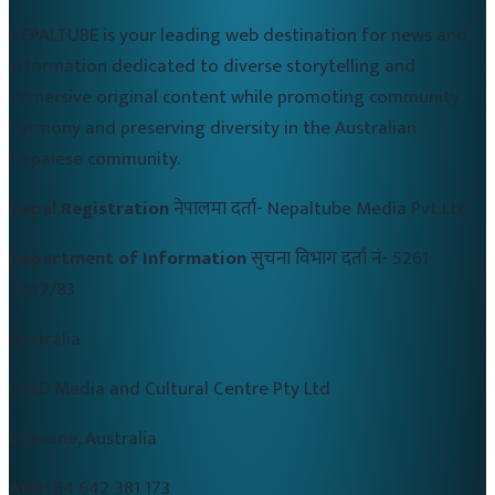
NEPALTUBE is your leading web destination for news and
information dedicated to diverse storytelling and
immersive original content while promoting community
harmony and preserving diversity in the Australian
Nepalese community.
Nepal Registration
नेपालमा दर्ता-
Nepaltube Media Pvt Ltd
Department of Information
सुचना विभाग दर्ता नं-
5261-
2082/83
Australia
CALD Media and Cultural Centre Pty Ltd
Brisbane, Australia
ABN:
84 642 381 173