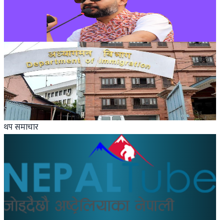
राष्ट्रियतामाथि शंका नगर्न बालेनको आग्रह
२०२६ जुन २२
Nepal
भिसा मिलाइदिने भन्दै ठगी गर्ने एजेन्टबाट सावधान रहन
अध्यागमनको आग्रह
२०२६ जुन २०
थप समाचार