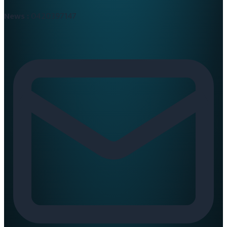
News :
0420397147