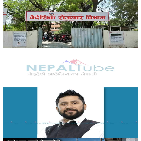
Nepal
नेपाल–इजरायलबीच द्विपक्षीय श्रम सम्झौता, ८३६ जना भए
छनोट
२०२६ जुलाई २०
Nepal
साउन ११ गते नागढुंगा सुरुङमार्गको उद्घाटन
२०२६ जुलाई १९
Nepal
सरकारका निर्णय गलत भए रास्वपाले सच्याउँछ: रवि
लामिछाने
२०२६ जुलाई १९