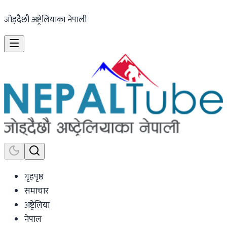
जोड्दैछौ अष्ट्रेलियाका नेपाली
गृहपृष्ठ
समाचार
अष्ट्रेलिया
नेपाल