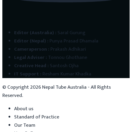
Editor (Australia)
:
Saral Gurung
Editor (Nepal)
:
Punya Prasad Dhamala
Cameraperson
:
Prakash Adhikari
Legal Adviser
:
Tonnou Ghothane
Creative Head
:
Santosh Ojha
IT Support
:
Resham Kumar Khadka
© Copyright
2026
Nepal Tube Australia - All Rights
Reserved.
About us
Standard of Practice
Our Team