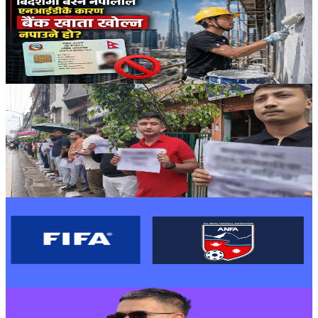
Nepal
विदेशमा बस्ने नेपालीले बैंक खाता खोल्न नपाउने हो?
२०२६ जुलाई १९
Nepal
सडकमा ओर्लिए कन्सल्टेन्सीवाला- सरकारलाई तालाचाबी
बुझाउने तयारी
२०२६ जुलाई १७
Nepal
एन्फामाथि फिफाको निलम्बन
२०२६ जुन २६
Nepal