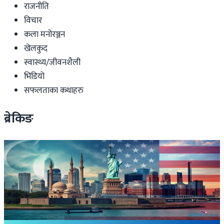
राजनीति
विचार
कला मनोरञ्जन
खेलकुद
स्वास्थ्य/जीवनशैली
भिडियो
सफलताका कथाहरु
ब्रेकिङ
International
इरान–अमेरिका युद्धविराम मध्यस्थतापछि पाकिस्तानको
अमेरिकासँग माग्यो १० अर्ब डलर सहायता
२०२६ जुलाई २४