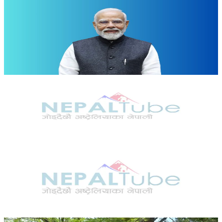
Politics
प्रदर्शनबीच मोदीको घोषणा- प्रश्नपत्र चुहावटका मुद्दा चलाउन
फास्ट ट्र्याक अदालत गठन गर्ने
२०२६ जुलाई २४
International
भारतमा संसद मार्चमा प्रहरी-प्रदर्शनकारीबीच झडप
२०२६ जुलाई २१
Sports
स्पेन १६ वर्षपछि फेरि विश्व च्याम्पियन, अर्जेन्टिना फाइनलमा
पराजित
२०२६ जुलाई २१