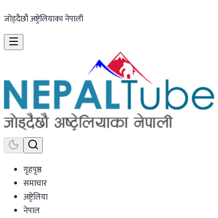
जोड्दैछौ अष्ट्रेलियाका नेपाली
गृहपृष्ठ
समाचार
अष्ट्रेलिया
नेपाल