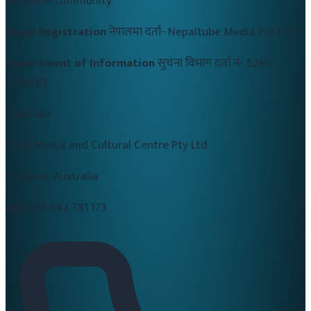
Nepalese community.
Nepal Registration
नेपालमा दर्ता-
Nepaltube Media Pvt Ltd
Department of Information
सुचना विभाग दर्ता नं-
5261-
2082/83
Australia
CALD Media and Cultural Centre Pty Ltd
Brisbane, Australia
ABN:
84 642 381 173