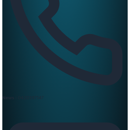
News :
0420397147