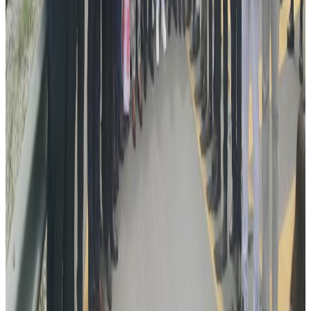
लाख डलर खर्च हुने चिकित्सकले जानकारी दिएको अर्जुनले बताए ।
अष्ट्रेलियामा नेपाली युवकलाई ‘ब्लड क्यान्सर’ । यसरी बचाउन सकिन्छ ।
यस वेवसाइटमा प्रकाशित समाचार, विचार र लेखबारे तपाईंको कुनै
प्रतिक्रिया, गुनासो, सुझाव र सल्लाह छन् भने कृपया हामीलाई निम्न ईमेलमा
पठाउनुहोला । तपाईंको सहयोगले हामीलाई निष्पक्ष र तटस्थ पत्रकारिता गर्न
टेवा पुग्नेछ । सम्पर्क इमेल :
info@nepaltube.com.au
शेयर:
प्रतिक्रिया दिनुहोस
टिप्पणीहरू लोड हुँदैछ…
सम्बन्धित समाचार