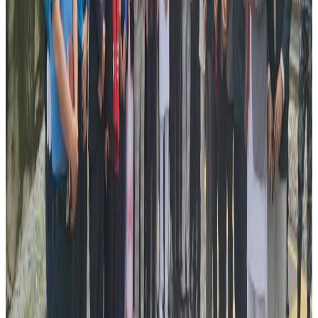
पछि हिसाब कितावमा समस्या पर्न सक्ने भन्दै अर्जुनले आधिकारिक गो फन्डमीमा
गएर सहयोग गरिदिन सबैमा आग्रह गरेका हुन् ।
पोखरा स्थाई घर भएका अर्जुन अष्ट्रेलियाको व्रिजवेनमा बस्दै आएका छन् । ३०
वर्षिय तिमल्सिना श्रीमतिलाई नर्सिङ पढाउन डिपेन्डेन्ट भिसामा अष्ट्रेलिया
आएका हुन् । अचानक क्यान्सर देखिएपछि भर्खरै पढाई सकेर संघर्ष गरिरहेका
दम्पत्ति रुनुकी हास्नुको स्थितीमा पुगेका छन् ।
अझ विडम्वना, क्यान्सर देखिएकै हप्ता यो दम्पतिले नवजात शिशुलाइ जन्म दिएका
थिए । श्रीमती सुत्केरी गराउन अस्पताल भर्ना भएकै बखत तिमल्सिनालाई
झाडापखालाले सताएको थियो । केही दिनसम्म पनि पखाला निको नभएपछि
रगत परिक्षण गर्दा क्यान्सर भएको पुष्टी भएको हो । तिमल्सिनालाई किमो दिन
थालिएको छ । चिकित्सकले ३ महिनामा बोनम्यारो प्रत्यारोपण गर्न सुझाव
दिएको छ । बोन म्यारो प्रत्यारोपणका लागि परिक्षण गर्न नेपालबाट अर्जुनका भाई
समेत अष्ट्रेलिया आईपुगेका छन् । बोन म्यारो प्रत्यारोपण गर्न कम्तिमा पनि ३