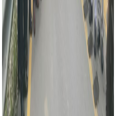
विदेशबाट फर्किने नेपालीलाई प्रहरीको आग्रह:
अपरिचितको सुन वा सामान नबोक्नू
२०२६ अगस्ट ६
रोमानियामा रेलको ठक्करबाट दुई नेपालीको मृत्यु, दुई
घाइते
२०२६ अगस्ट ४
अष्ट्रेलियामा नर्सको तलब पाँचौं पटक वृद्धि
२०२६ अगस्ट ३
पाकिस्तानको ब्रोड पिकमा हिमपहिरो: बेपत्तामध्ये २
जनाको शव फेला