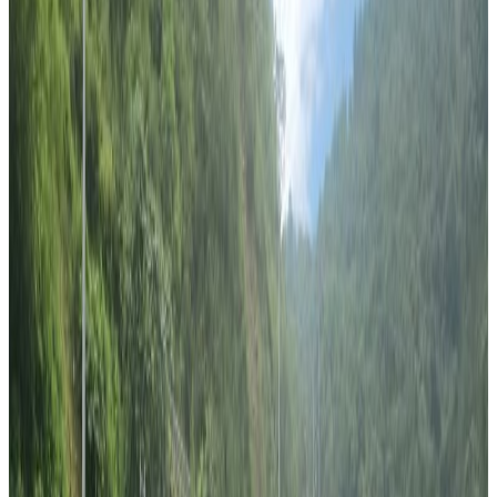
Sunday, 2020 January 19 / 3:54 pm
अ−
अ
अ+
सरल गुरुङ/व्रिजवेन