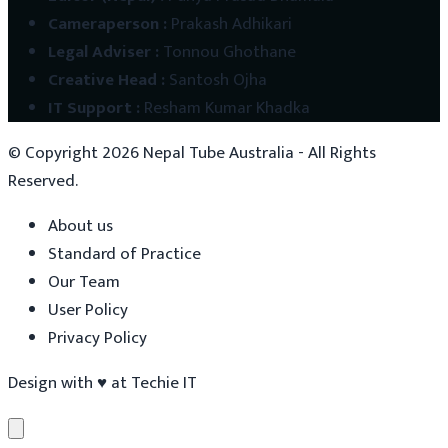
Cameraperson
:
Prakash Adhikari
Legal Adviser
:
Tonnou Ghothane
Creative Head
:
Santosh Ojha
IT Support
:
Resham Kumar Khadka
© Copyright
2026
Nepal Tube Australia - All Rights
Reserved.
About us
Standard of Practice
Our Team
User Policy
Privacy Policy
Design with
♥
at
Techie IT