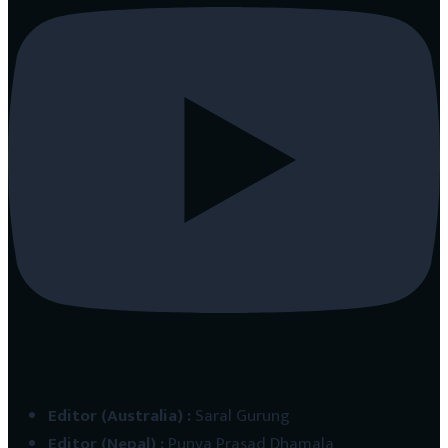
Editor (Australia)
:
Saral Gurung
Editor (Nepal)
:
Punya Prasad Dhamala