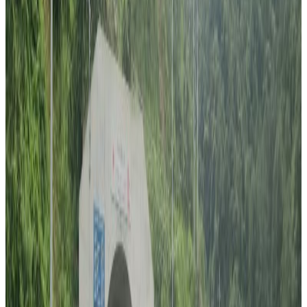
ब्लड क्यान्सरबाट पीडित नेपाली युवकका लागि उपचार खर्च जुटाउन
अष्ट्रेलियाका नेपालीको सक्रियता बढ्न थालेको छ ।
ब्रिजवेनको नेपाली समाजमा सक्रिय नेपाली युवक अर्जुन तिमल्सिनालाई एक
साता अघि ब्लड क्यान्सर भएको पत्ता लागेको हो । युवकले सहयोगको याचना
गरेपछि व्रिजवेनमा सक्रिय नेपाली संघसंस्थाहरुले सहयोग संकलन गर्न
हातेमालो गरेका छन् ।
गैरआवासिय नेपाली संघ कुइन्सल्याण्ड, कास्की समाज र नेपाली समुदायका
अगुवाहरुले पाच दिन अघि नै अस्पताल पुगेर सहयोग संकलन बारे योजना
बनाएको हो । उनीहरुकै योजना बमोजिम कुइन्सल्याण्डमा सक्रिय नेपाली
संघसंस्थाहरुले सामुहिक रुपमा सहयोग संकलन सुरु गरेका हुन् ।
सहयोग संकलनका लागि गैरआवासिय नेपाली संघ कुइन्सल्याण्ड, कास्की समाज
अष्ट्रेलिया, नेपलिज एशोसियसन अफ कुइन्सल्याण्ड(एनएक्यु), कुइन्सल्याण्ड
नेपलिज कम्युनिटी सेन्टर (क्युएनसिसि) र विभिन्न युवा क्लबहरु एकजुट भएका