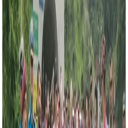
हुन् ।
आइतबार दिउसो समाजका प्रतिनिधीहरुले व्रिजवेनस्थित मेटर अस्पतालमा
पुगेर बिरामी अर्जुनलाई सहयोग संकलन बारे जानकारी गराएको हो । भेटका
क्रममा सहभागीहरुले सारा नेपाली एकजुट भएकाले हिम्मत नहार्न हौसला दिएका
थिए ।
उनीहरुले अर्जुन तिमल्सिनाको नाममा गो फन्ड मि नामक वेवसाइटबाट सहयोग
संकलन सुरु गरेका छन् । यो समाचार तयार पार्दा सम्म १८ हजार डलर संकलन
भइसकेको छ ।
गो फन्ड मिबाट सहयोग गर्ने यो लिंक थिच्नुहोस् ।
‘यस्तो दुख जो कसैलाई पर्न सक्छ’- एनआरएनएका उपाध्यक्ष उमेश खड्काले भने
-‘त्यसैले समाजका सबै संघसंस्थालाई एकजुट बनाएर सहयोग संकलन गर्न