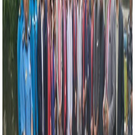
थालिएको हो । यसो गर्दा सहयोग प्रभावकारी ढंगले अघि बढ्छ ।’ व्रिजवेन र
अन्य राज्यका नेपाली संघसंस्थाहरुसंग पनि सहयोगका लागि हातेमालो गर्ने
योजना रहेको खड्काको भनाई छ ।
ब्लड क्यान्सरको उपचार लामो समय गर्नुपर्ने र खर्चिलो पनि भएकाले समाजका
सबै वर्ग र संघसंस्था एकजुट हुनुपरेको कास्की समाजका अध्यक्ष टिका भुर्तेलले
बताए । ‘यतिबेला हामीले अर्जुनको ज्यान बचाउनु छ’- भुर्तेलले भने -‘यतिबेला
कसले नेतृत्व लिने भन्दा पनि कसरी ज्यान जोगाउन सकिन्छ भन्ने महत्वपुर्ण
भएकाले हामी सबै एकै ठाउमा आएका हौ ।’
क्यान्सरबाट पीडित अर्जुनले अस्पतालको शैयाबाट बोल्दै सहयोग रकम
सामाजिक संस्थाले सामुहिक रुपमा संचालन गरेका गो फन्ड मिको एकाउन्टबाट
मात्र संकलन गरिदिन सबैमा आग्रह गरेका छन् । आफ्नो बारे समाचार आएपछि
धेरैले सहयोगको प्रतिवद्धता जनाएका छन् । तर, धेरैतिरबाट सहयोग उठाउदा