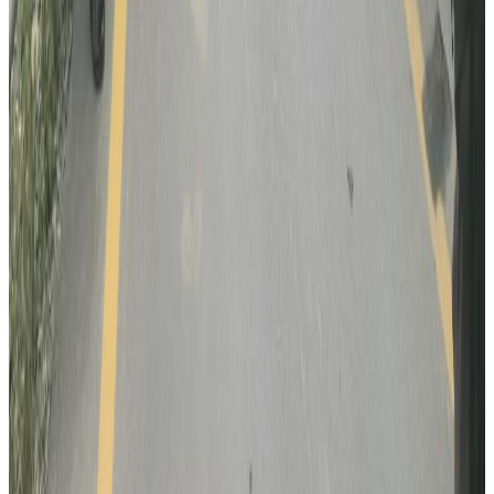
२०२६ अगस्ट १
कुवेतमा ड्रोन आक्रमणमा नेपालीको मृत्यु, मध्यपूर्व
तनावमा ज्यान गुमाउने नेपालीको संख्या दुई
२०२६ अगस्ट १
सुनसरी घटनामा सर्वदलीय बैठक: सरकारको
भूमिकामाथि विपक्षी दलहरूको प्रश्न
२०२६ जुलाई ३०
भौतिक पूर्वाधारमन्त्री आफैंले गाडि चलाएर उद्घाटन
गरे नागढुंगा-काठमाडौं सुरुङमार्ग
२०२६ जुलाई २८