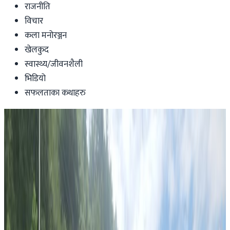
राजनीति
विचार
कला मनोरञ्जन
खेलकुद
स्वास्थ्य/जीवनशैली
भिडियो
सफलताका कथाहरु
News
‘ब्लड क्यान्सर’ भएका युवकको उपचारका लागि
जुटे अष्ट्रेलियाका नेपाली ।
Nepaltube Australia
|