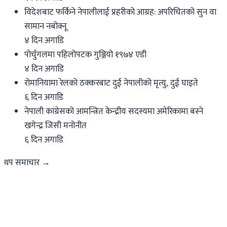
विदेशबाट फर्किने नेपालीलाई प्रहरीको आग्रह: अपरिचितको सुन वा
सामान नबोक्नू
४ दिन अगाडि
पोर्चुगलमा पहिलोपटक गुञ्जियो १९७४ एडी
४ दिन अगाडि
रोमानियामा रेलको ठक्करबाट दुई नेपालीको मृत्यु, दुई घाइते
६ दिन अगाडि
नेपाली कांग्रेसको आमन्त्रित केन्द्रीय सदस्यमा अमेरिकामा बस्ने
खगेन्द्र जिसी मनोनीत
६ दिन अगाडि
थप समाचार →