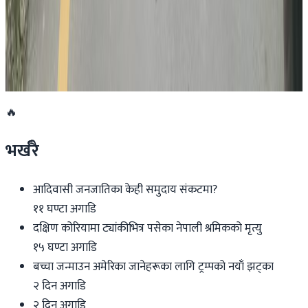
अनुमतिबिनै सञ्चालन भएको साउदी सिप प्रमाणीकरण
केन्द्रमा सरकारको तालाबन्दी
२०२६ जुलाई २७
🔥
भर्खरै
आदिवासी जनजातिका केही समुदाय संकटमा?
११ घण्टा अगाडि
दक्षिण कोरियामा ट्यांकीभित्र पसेका नेपाली श्रमिकको मृत्यु
१५ घण्टा अगाडि
बच्चा जन्माउन अमेरिका जानेहरूका लागि ट्रम्पको नयाँ झट्का
२ दिन अगाडि
२ दिन अगाडि