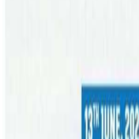
अ−
अ
अ+