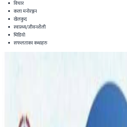
विचार
कला मनोरञ्जन
खेलकुद
स्वास्थ्य/जीवनशैली
भिडियो
सफलताका कथाहरु
Australia
सिड्नीको Westmead बाट २५ वर्षीय नेपाली युवा
प्रहरीले माग्यो खोजिमा समुदायको साथ
Nepal Tube
|