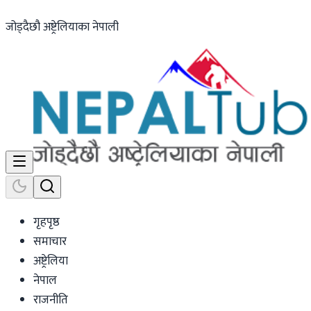
जोड्दैछौ अष्ट्रेलियाका नेपाली
गृहपृष्ठ
समाचार
अष्ट्रेलिया
नेपाल
राजनीति