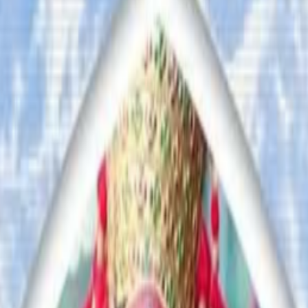
ग गर्न र कसैसँग कुनै जानकारी भए नजिकको प्रहरी कार्यालयमा खबर 
लका रहेको नेपालट्युबसँग पुष्टि गरेको छ ।
े देखाएको छ । ५० प्रतिशत हराएकाहरु १३ देखि १७ वर्ष उमेर समूहका र
 गुनासो, सुझाव र सल्लाह छन् भने कृपया हामीलाई निम्न ईमेलमा पठाउनुहोला । 