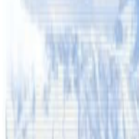
खोजी कार्य जारी राखेको प्रहरीले नेपाली समुदायलाई खोजिमा सहयो
प्रहरीले जनाएको छ । एनआरएनए अष्ट्रेलियाले हराएका युवा नेपाली मु
वर्षमा ३८ हजार मानिस हराउने गरेको अष्ट्रेलिया प्रहरीको तथ्यांकल
छन् ।
यस वेवसाइटमा प्रकाशित समाचार, विचार र लेखबारे तपाईंको कुनै प्रतिक्रिया,
सम्पर्क इमेल :
info@nepaltube.com.au
शेयर:
प्रतिक्रिया दिनुहोस
टिप्पणीहरू लोड हुँदैछ…