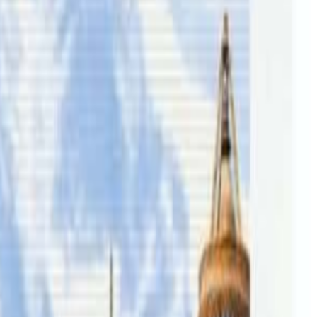
गर्न भनेको छ । हराउने समयमा कालो टिसर्ट र कालो जुत्ता लगाएको
हेका छन् । प्रहरीका अनुसार ३ महिनादेखि २६ सय व्यक्ति हराइरहेका
तपाईंको सहयोगले हामीलाई निष्पक्ष र तटस्थ पत्रकारिता गर्न टेवा पुग्नेछ ।