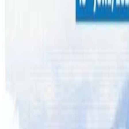
काठमाडौं । सिड्नीको उत्तर पश्चिमी क्षेत्र Westmead बाट २५ वर्षी
न्यु साउथ वेल्स प्रहरीले २१ फेब्रुअरी शनिबार विहान २५ वर्षीया ने