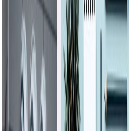
खेलकुद परिसर, सातदोबाटोमा जेन जि शहीद स्मारक पार्क निर्माण
भइरहेको छ ।