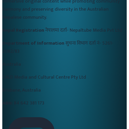
immersive original content while promoting community
harmony and preserving diversity in the Australian
Nepalese community.
Nepal Registration
नेपालमा दर्ता-
Nepaltube Media Pvt Ltd
Department of Information
सुचना विभाग दर्ता नं-
5261-
2082/83
Australia
CALD Media and Cultural Centre Pty Ltd
Brisbane, Australia
ABN:
84 642 381 173