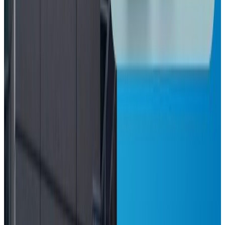
आज विश्व अटिजम सचेतना दिवस, सचेतनामुलक
कार्यक्रम गरिदै
२०२६ अप्रिल ३
प्रतितोला ३ हजार ६०० ले घट्यो सुनको मूल्य
२०२६ अप्रिल ३
इनिसा मृत्यु प्रकरण : चार जना पुर्पक्षका लागि थुनामा
२०२६ अप्रिल २
न्युजिल्यान्डमै साम्बाको घुँडाको शल्यक्रिया !
२०२६ मार्च २६