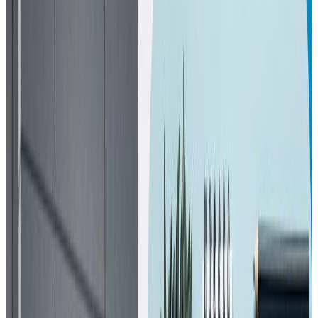
Thursday, 2026 March 12 / 3:53 pm
अ−
अ
अ+
काठमाडौं । भाद्र २३ र २४ गते भएको जेन जि आन्दोलनमा ज्यान गुमाए
४५ जना शहीदहरू मध्य ४२ जनाको शालिक सहित अन्तर्राष्ट्रिय