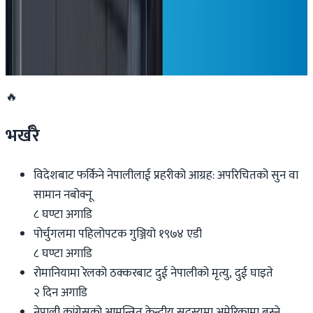
अष्ट्रेलियाको सरकारी सञ्चारमाध्यम एबीसीका कर्मचारी
आन्दोलनमा
२०२६ मार्च २६
🔥
भर्खरै
विदेशबाट फर्किने नेपालीलाई प्रहरीको आग्रह: अपरिचितको सुन वा
सामान नबोक्नू
८ घण्टा अगाडि
पोर्चुगलमा पहिलोपटक गुञ्जियो १९७४ एडी
८ घण्टा अगाडि
रोमानियामा रेलको ठक्करबाट दुई नेपालीको मृत्यु, दुई घाइते
२ दिन अगाडि
नेपाली कांग्रेसको आमन्त्रित केन्द्रीय सदस्यमा अमेरिकामा बस्ने