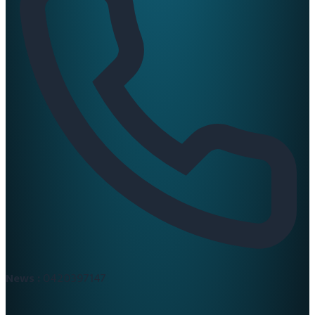
News :
0420397147