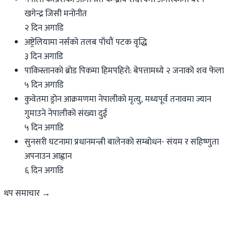
खगेन्द्र जिसी मनोनीत
२ दिन अगाडि
अष्ट्रेलियामा नर्सको तलब पाँचौं पटक वृद्धि
३ दिन अगाडि
पाकिस्तानको ब्रोड पिकमा हिमपहिरो: बेपत्तामध्ये २ जनाको शव फेला
५ दिन अगाडि
कुवेतमा ड्रोन आक्रमणमा नेपालीको मृत्यु, मध्यपूर्व तनावमा ज्यान
गुमाउने नेपालीको संख्या दुई
५ दिन अगाडि
सुनसरी घटनामा प्रधानमन्त्री बालेनको सम्बोधन- संयम र सहिष्णुता
अपनाउन आह्वान
६ दिन अगाडि
थप समाचार →