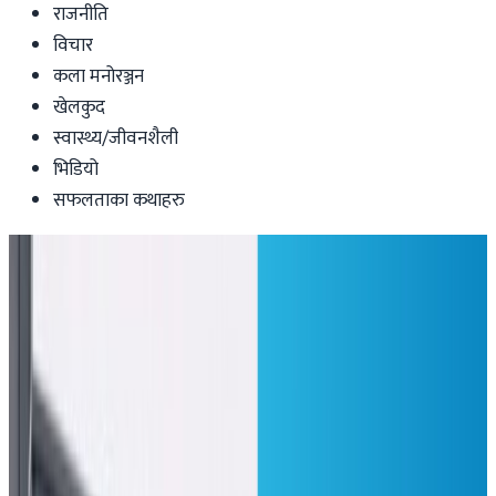
राजनीति
विचार
कला मनोरञ्जन
खेलकुद
स्वास्थ्य/जीवनशैली
भिडियो
सफलताका कथाहरु
Health-lifestyle
सम्झनामा जेन जि आन्दोलन : सातदोबाटोमा
बन्दैछ जेन जि शहीद स्मारक पार्क
Nepal Tube
|