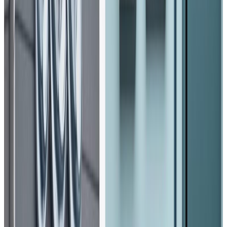
Photo-NPL
तत्कालीन युवा तथा खेलकुद मन्त्री बब्लु गुप्ताको अध्यक्षतामा बसेको
राष्ट्रिय खेलकुद परिषद्को १२४ औं बोर्ड बैठकले पार्क निर्माणका लागि
जग्गा उपलब्ध गराएसँगै जेन जि पार्क निर्माणले गति लिएको हो ।
ऐतिहासिक र मौलिक ढाँचामा निर्माण गरिएको स्मारक पार्कले जेन–
जी आन्दोलनका शहीदहरूको योगदानलाई दीर्घकालसम्म जीवित राख्ने
विश्वास गरिएको छ ।