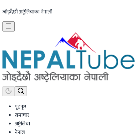
जोड्दैछौ अष्ट्रेलियाका नेपाली
गृहपृष्ठ
समाचार
अष्ट्रेलिया
नेपाल