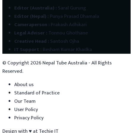
Editor (Australia)
:
Saral Gurung
Editor (Nepal)
:
Punya Prasad Dhamala
Cameraperson
:
Prakash Adhikari
Legal Adviser
:
Tonnou Ghothane
Creative Head
:
Santosh Ojha
IT Support
:
Resham Kumar Khadka
© Copyright
2026
Nepal Tube Australia - All Rights
Reserved.
About us
Standard of Practice
Our Team
User Policy
Privacy Policy
Design with
♥
at
Techie IT