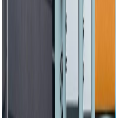
Photo-NPL
यस वेवसाइटमा प्रकाशित समाचार, विचार र लेखबारे तपाईंको कुनै
प्रतिक्रिया, गुनासो, सुझाव र सल्लाह छन् भने कृपया हामीलाई निम्न ईमेलमा
पठाउनुहोला । तपाईंको सहयोगले हामीलाई निष्पक्ष र तटस्थ पत्रकारिता गर्न
टेवा पुग्नेछ । सम्पर्क इमेल :
info@nepaltube.com.au
शेयर:
प्रतिक्रिया दिनुहोस
टिप्पणीहरू लोड हुँदैछ…