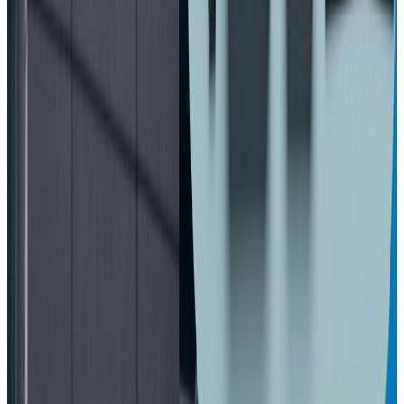
सम्बन्धित समाचार
मध्यपूर्वका नेपाली : ११ जना पक्राउ, अरु अवस्था के छ
?
२०२६ अप्रिल ४
एनआरएनए अभियान : प्रवासी नेपाली श्रमिकलाई
मानसिक स्वास्थ्य परामर्श
२०२६ अप्रिल ३
आजबाट एसईई सुरु, ५ लाख १२ हजार विद्यार्थी
सहभागी
२०२६ अप्रिल ३