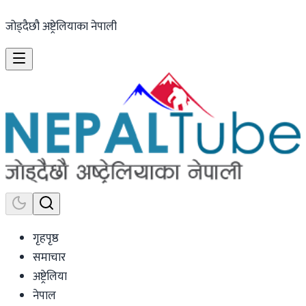
जोड्दैछौ अष्ट्रेलियाका नेपाली
गृहपृष्ठ
समाचार
अष्ट्रेलिया
नेपाल