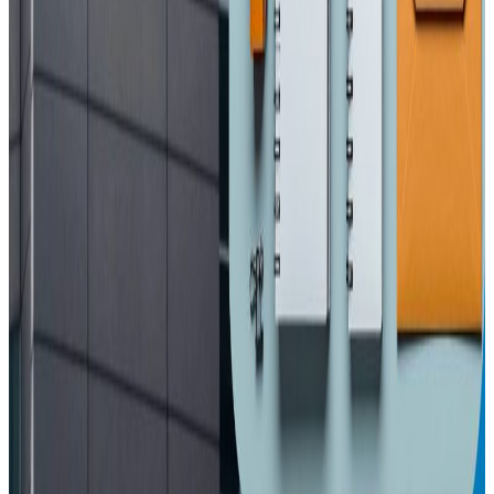
सहभागी
२०२६ अप्रिल ३
आज विश्व अटिजम सचेतना दिवस, सचेतनामुलक
कार्यक्रम गरिदै
२०२६ अप्रिल ३
प्रतितोला ३ हजार ६०० ले घट्यो सुनको मूल्य
२०२६ अप्रिल ३
इनिसा मृत्यु प्रकरण : चार जना पुर्पक्षका लागि थुनामा
२०२६ अप्रिल २