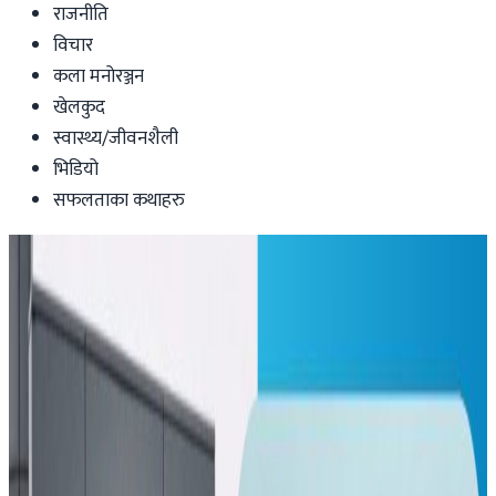
राजनीति
विचार
कला मनोरञ्जन
खेलकुद
स्वास्थ्य/जीवनशैली
भिडियो
सफलताका कथाहरु
Health-lifestyle
मध्यपूर्व तनाव: रोकियो दुबई अन्तर्राष्ट्रिय
विमानस्थलको उडान
Nepal Tube
|