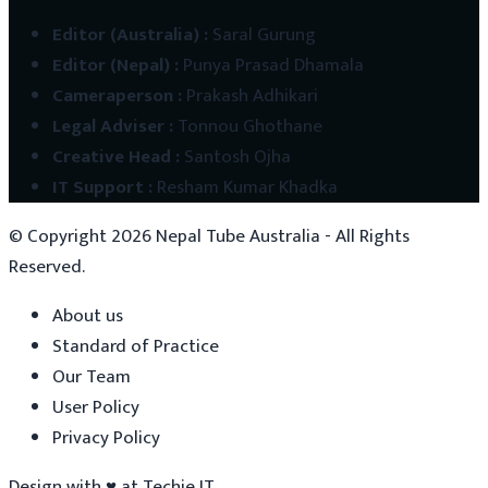
Editor (Australia)
:
Saral Gurung
Editor (Nepal)
:
Punya Prasad Dhamala
Cameraperson
:
Prakash Adhikari
Legal Adviser
:
Tonnou Ghothane
Creative Head
:
Santosh Ojha
IT Support
:
Resham Kumar Khadka
© Copyright
2026
Nepal Tube Australia - All Rights
Reserved.
About us
Standard of Practice
Our Team
User Policy
Privacy Policy
Design with
♥
at
Techie IT