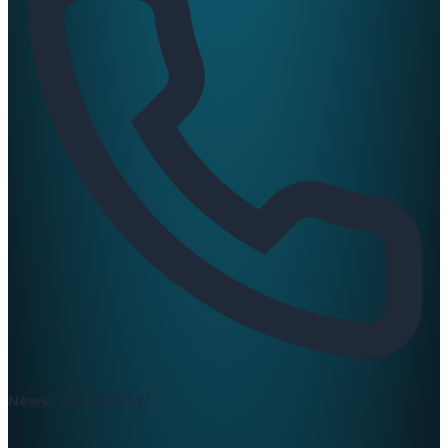
News :
0420397147