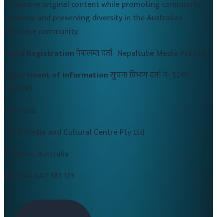
immersive original content while promoting community
harmony and preserving diversity in the Australian
Nepalese community.
Nepal Registration
नेपालमा दर्ता-
Nepaltube Media Pvt Ltd
Department of Information
सुचना विभाग दर्ता नं-
5261-
2082/83
Australia
CALD Media and Cultural Centre Pty Ltd
Brisbane, Australia
ABN:
84 642 381 173