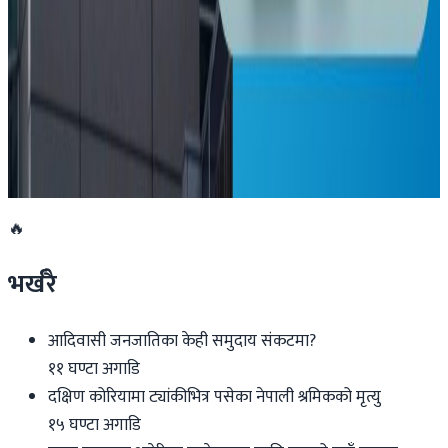
न्युजिल्यान्डमै साम्बाको घुँडाको शल्यक्रिया !
२०२६ मार्च २६
अष्ट्रेलियाको सरकारी सञ्चारमाध्यम एबीसीका कर्मचारी
आन्दोलनमा
२०२६ मार्च २६
🔥
भर्खरै
आदिवासी जनजातिका केही समुदाय संकटमा?
११ घण्टा अगाडि
दक्षिण कोरियामा ट्यांकीभित्र पसेका नेपाली श्रमिकको मृत्यु
१५ घण्टा अगाडि