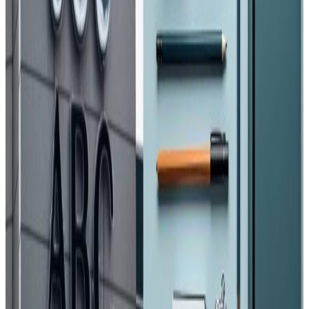
ट्याङ्कीमा आगो लागेपछि फ्लाई दुबईले सबै उडानहरू स्थगित गरेको
हो। कम्पनीले यात्रुहरूलाई हाल विमानस्थल नजान सुझाव दिँदै
टिकटको पुनः बुकिङ वा रिफन्डका लागि आधिकारिक वेबसाइट वा
सम्पर्क केन्द्रमार्फत जानकारी लिन भनेको छ ।
यात्रु र कर्मचारीहरुको सुरक्षाका लागि विमानस्थल अस्थायी रुपमा
बन्द गरिएको यूएई सरकारले जनाएको छ ।
यस वेवसाइटमा प्रकाशित समाचार, विचार र लेखबारे तपाईंको कुनै
प्रतिक्रिया, गुनासो, सुझाव र सल्लाह छन् भने कृपया हामीलाई निम्न ईमेलमा
पठाउनुहोला । तपाईंको सहयोगले हामीलाई निष्पक्ष र तटस्थ पत्रकारिता गर्न
टेवा पुग्नेछ । सम्पर्क इमेल :
info@nepaltube.com.au
शेयर: