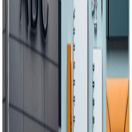
प्रतिक्रिया दिनुहोस
टिप्पणीहरू लोड हुँदैछ…
सम्बन्धित समाचार
मध्यपूर्वका नेपाली : ११ जना पक्राउ, अरु अवस्था के छ
?
२०२६ अप्रिल ४
एनआरएनए अभियान : प्रवासी नेपाली श्रमिकलाई
मानसिक स्वास्थ्य परामर्श
२०२६ अप्रिल ३
आजबाट एसईई सुरु, ५ लाख १२ हजार विद्यार्थी