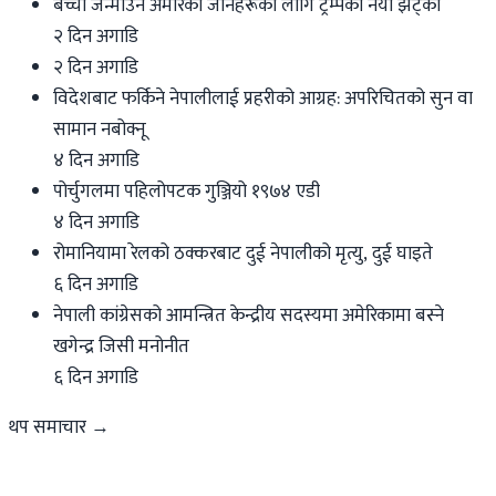
बच्चा जन्माउन अमेरिका जानेहरूका लागि ट्रम्पको नयाँ झट्का
२ दिन अगाडि
२ दिन अगाडि
विदेशबाट फर्किने नेपालीलाई प्रहरीको आग्रह: अपरिचितको सुन वा
सामान नबोक्नू
४ दिन अगाडि
पोर्चुगलमा पहिलोपटक गुञ्जियो १९७४ एडी
४ दिन अगाडि
रोमानियामा रेलको ठक्करबाट दुई नेपालीको मृत्यु, दुई घाइते
६ दिन अगाडि
नेपाली कांग्रेसको आमन्त्रित केन्द्रीय सदस्यमा अमेरिकामा बस्ने
खगेन्द्र जिसी मनोनीत
६ दिन अगाडि
थप समाचार →