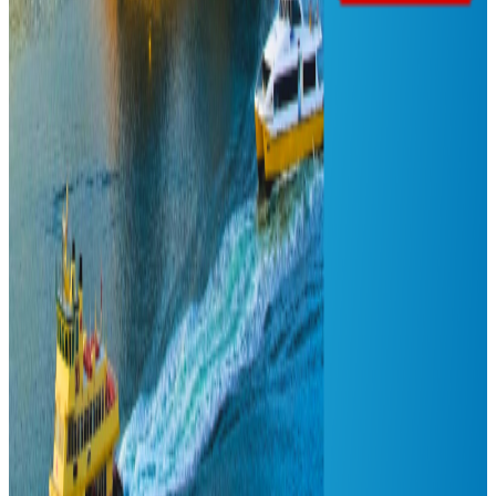
प्रदर्शनमा गए कारबाही हुनेछ
२०२६ जुलाई २५
इरान–अमेरिका युद्धविराम मध्यस्थतापछि
पाकिस्तानको अमेरिकासँग माग्यो १० अर्ब डलर
सहायता
२०२६ जुलाई २४
भारतमा संसद मार्चमा प्रहरी-प्रदर्शनकारीबीच झडप
२०२६ जुलाई २१
मध्यपूर्वका नेपाली : ११ जना पक्राउ, अरु अवस्था के छ
?