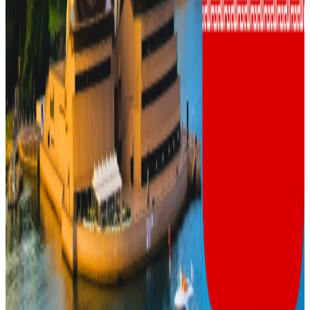
प्रतिक्रिया दिनुहोस
टिप्पणीहरू लोड हुँदैछ…
सम्बन्धित समाचार
बच्चा जन्माउन अमेरिका जानेहरूका लागि ट्रम्पको नयाँ
झट्का
२०२६ अगस्ट ८
नेपालमा महिला विदेशी पर्यटकको आकर्षण बढ्दो
२०२६ जुलाई २७
विद्यार्थीलाई विश्वविद्यालयको चेतावनी: जन्तर-मन्तर