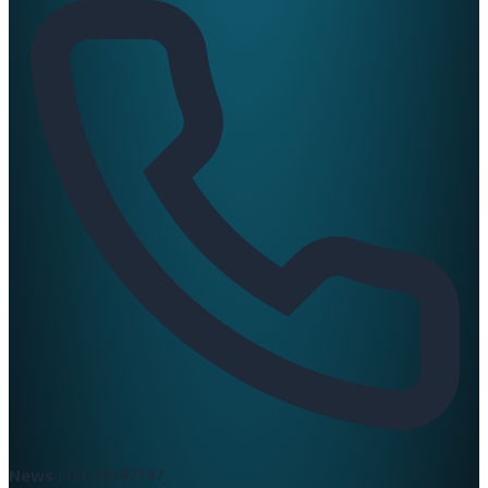
News :
0420397147