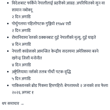
विदेशबाट फर्किने नेपालीलाई प्रहरीको आग्रह: अपरिचितको सुन वा
सामान नबोक्नू
२ दिन अगाडि
पोर्चुगलमा पहिलोपटक गुञ्जियो १९७४ एडी
२ दिन अगाडि
रोमानियामा रेलको ठक्करबाट दुई नेपालीको मृत्यु, दुई घाइते
४ दिन अगाडि
नेपाली कांग्रेसको आमन्त्रित केन्द्रीय सदस्यमा अमेरिकामा बस्ने
खगेन्द्र जिसी मनोनीत
४ दिन अगाडि
अष्ट्रेलियामा नर्सको तलब पाँचौं पटक वृद्धि
५ दिन अगाडि
पाकिस्तानको ब्रोड पिकमा हिमपहिरो: बेपत्तामध्ये २ जनाको शव फेला
२०२६ अगस्ट १
थप समाचार →