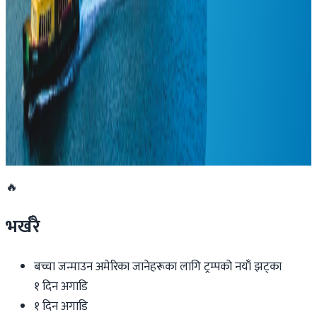
२०२६ अप्रिल ४
प्रधानमन्त्री बालेन्द्र शाहलाई मोदीको बधाई
२०२६ मार्च २८
अष्ट्रेलियाले रोक्यो इरानी पर्यटकहरूको प्रवेश
२०२६ मार्च २७
🔥
भर्खरै
बच्चा जन्माउन अमेरिका जानेहरूका लागि ट्रम्पको नयाँ झट्का
१ दिन अगाडि
१ दिन अगाडि