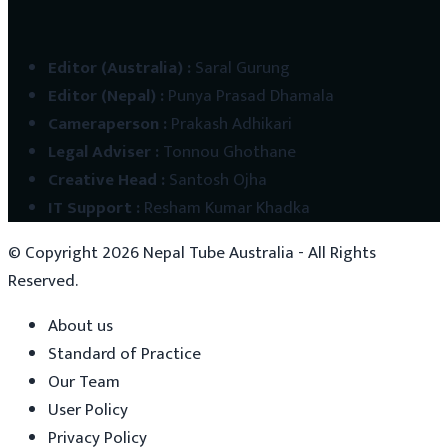
Editor (Australia)
:
Saral Gurung
Editor (Nepal)
:
Punya Prasad Dhamala
Cameraperson
:
Prakash Adhikari
Legal Adviser
:
Tonnou Ghothane
Creative Head
:
Santosh Ojha
IT Support
:
Resham Kumar Khadka
© Copyright
2026
Nepal Tube Australia - All Rights
Reserved.
About us
Standard of Practice
Our Team
User Policy
Privacy Policy