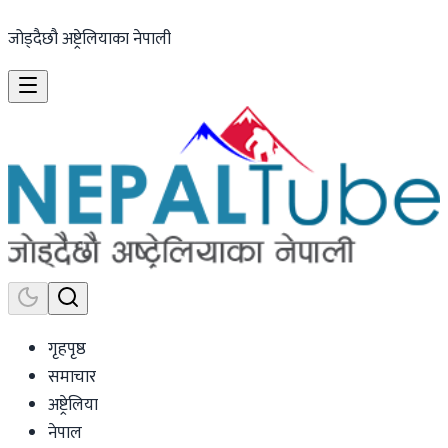
जोड्दैछौ अष्ट्रेलियाका नेपाली
गृहपृष्ठ
समाचार
अष्ट्रेलिया
नेपाल