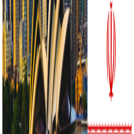
भेटका कर्ममा नेपाल–अमेरिका सुरक्षा, मानवीय सहयोग र विपद्
व्यवस्थापनमा द्विपक्षीय सहकार्यलाई मजबुत बनाउने विषयमा छलफल
भएको बताइएको छ । भारत र भुटान हुँदै नेपाल आएको अमेरिकी
भ्रमण टोलीले काभ्रेको पाँचखालस्थित नेपाली सेनाको वीरेन्द्र शान्ति
कार्य तालिम केन्द्र भ्रमण गरेको छ ।
मंगलबार (भोलि) अमेरिकी सेनाका उपप्रमुख भोवेलले थाइल्याण्डतर्फ
प्रस्थान गर्ने जनाइएको छ।
यस वेवसाइटमा प्रकाशित समाचार, विचार र लेखबारे तपाईंको कुनै
प्रतिक्रिया, गुनासो, सुझाव र सल्लाह छन् भने कृपया हामीलाई निम्न ईमेलमा
पठाउनुहोला । तपाईंको सहयोगले हामीलाई निष्पक्ष र तटस्थ पत्रकारिता गर्न
टेवा पुग्नेछ । सम्पर्क इमेल :
info@nepaltube.com.au
शेयर: