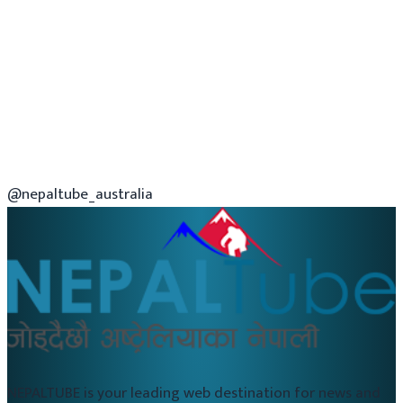
@nepaltube_australia
NEPALTUBE is your leading web destination for news and