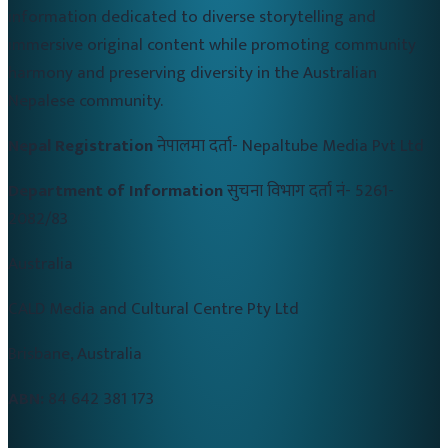
information dedicated to diverse storytelling and
immersive original content while promoting community
harmony and preserving diversity in the Australian
Nepalese community.
Nepal Registration
नेपालमा दर्ता-
Nepaltube Media Pvt Ltd
Department of Information
सुचना विभाग दर्ता नं-
5261-
2082/83
Australia
CALD Media and Cultural Centre Pty Ltd
Brisbane, Australia
ABN:
84 642 381 173