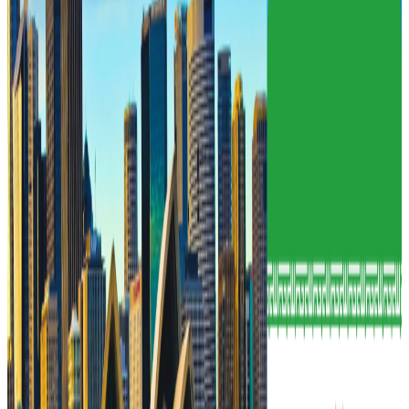
Monday, 2026 March 16 / 10:38 pm
अ−
अ
अ+
काठमाडौं । नेपाल भ्रमणमा आउनुभएका अमेरिकी सेनाका उपप्रमुख
जोएल भोवेलले सोमबार प्रधानसेनापति अशोकराज सिग्देलसँग
भेटवार्ता गर्नुभएको छ ।