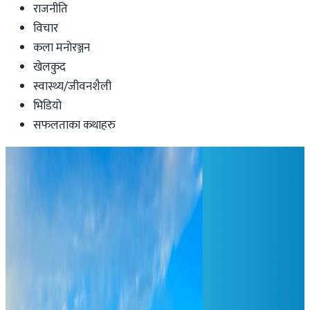
राजनीति
विचार
कला मनोरञ्जन
खेलकुद
स्वास्थ्य/जीवनशैली
भिडियो
सफलताका कथाहरु
International
अमेरिकी सेनाका लेफ्टिनेन्ट जनरल नेपालमा
प्रधानसेनापतिसँग भेटवार्ता
Nepal Tube
|