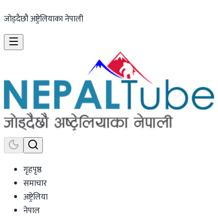
जोड्दैछौ अष्ट्रेलियाका नेपाली
गृहपृष्ठ
समाचार
अष्ट्रेलिया
नेपाल