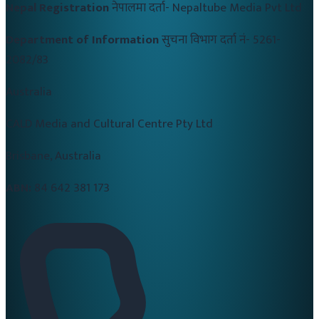
Nepal Registration
नेपालमा दर्ता-
Nepaltube Media Pvt Ltd
Department of Information
सुचना विभाग दर्ता नं-
5261-
2082/83
Australia
CALD Media and Cultural Centre Pty Ltd
Brisbane, Australia
ABN:
84 642 381 173