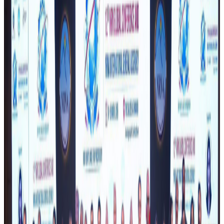
बाल इजलासका न्यायाधीश दीपक ढकालको एकल इजलासले
आरोपित चारै जनालाई पुर्पक्षका लागि बाल सुधार गृहमा पठाउने
आदेश दिएको अदालतका सूचना अधिकारी उज्वल रावलले जानकारी
दिनुभयो । इनिसाको जबर्जस्ती करणीपछि हत्या भएको भन्दै आरोपित
चारै जनाविरुद्ध जबरजस्ती करणी र ज्यान मार्ने उद्योगमा अभियोग पत्र
दायर गरिएको थियो । आदेशमा भनिएको छ, ‘घटनाको गम्भीरता र
प्रारम्भिक प्रमाणका आधारमा अनुसन्धान पूरा नहुँदासम्म थुनामै राखेर
मुद्दा अघि बढाउनु ।’
प्रहरीले इनिसामाथि सामूहिक नभई एकल करणी भएको निष्कर्षसहित
चैत्र ११ गते प्रतिवेदन सरकारी वकिल कार्यालयमा पेस गरेको थियो ।
सरकारी वकिल कार्यालयले योजनाबद्ध तरिकाले सामूहिक बलात्कार
भएको भन्दै चारै जनाविरुद्ध मुद्दा अघि बढाएपछि अदालतले चारै
जनालाई थुनामा पठाउन आदेश दिएको छ ।