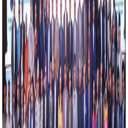
मुद्दाको अन्तिम फैसला भने बाँकी रहेको छ । आरोपित चार जना नै
नाबालक हुन् ।
यस वेवसाइटमा प्रकाशित समाचार, विचार र लेखबारे तपाईंको कुनै
प्रतिक्रिया, गुनासो, सुझाव र सल्लाह छन् भने कृपया हामीलाई निम्न ईमेलमा
पठाउनुहोला । तपाईंको सहयोगले हामीलाई निष्पक्ष र तटस्थ पत्रकारिता गर्न
टेवा पुग्नेछ । सम्पर्क इमेल :
info@nepaltube.com.au
शेयर:
प्रतिक्रिया दिनुहोस
टिप्पणीहरू लोड हुँदैछ…
सम्बन्धित समाचार