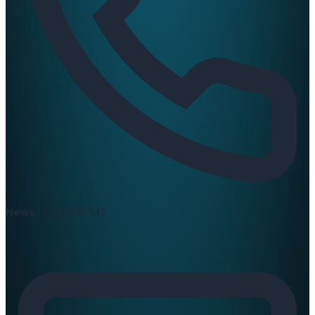
News :
0420397147