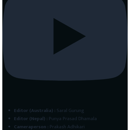
Editor (Australia)
:
Saral Gurung
Editor (Nepal)
:
Punya Prasad Dhamala
Cameraperson
:
Prakash Adhikari