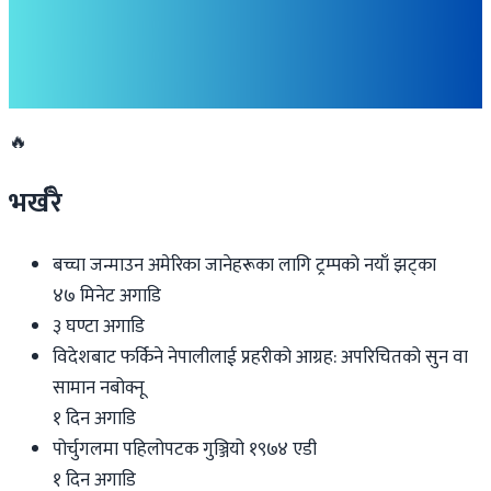
एनआरएनएको निर्णय : नेपालमा लगानी प्रवर्द्धन र
कल्याणकारी कार्यक्रम
२०२६ मार्च २२
🔥
भर्खरै
बच्चा जन्माउन अमेरिका जानेहरूका लागि ट्रम्पको नयाँ झट्का
४७ मिनेट अगाडि
३ घण्टा अगाडि
विदेशबाट फर्किने नेपालीलाई प्रहरीको आग्रह: अपरिचितको सुन वा
सामान नबोक्नू
१ दिन अगाडि
पोर्चुगलमा पहिलोपटक गुञ्जियो १९७४ एडी
१ दिन अगाडि