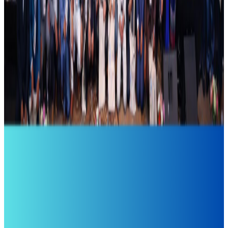
कार्यक्रम गरिदै
२०२६ अप्रिल ३
प्रतितोला ३ हजार ६०० ले घट्यो सुनको मूल्य
२०२६ अप्रिल ३
न्युजिल्यान्डमै साम्बाको घुँडाको शल्यक्रिया !
२०२६ मार्च २६
अष्ट्रेलियाको सरकारी सञ्चारमाध्यम एबीसीका कर्मचारी
आन्दोलनमा
२०२६ मार्च २६