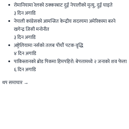
रोमानियामा रेलको ठक्करबाट दुई नेपालीको मृत्यु, दुई घाइते
३ दिन अगाडि
नेपाली कांग्रेसको आमन्त्रित केन्द्रीय सदस्यमा अमेरिकामा बस्ने
खगेन्द्र जिसी मनोनीत
३ दिन अगाडि
अष्ट्रेलियामा नर्सको तलब पाँचौं पटक वृद्धि
४ दिन अगाडि
पाकिस्तानको ब्रोड पिकमा हिमपहिरो: बेपत्तामध्ये २ जनाको शव फेला
६ दिन अगाडि
थप समाचार →