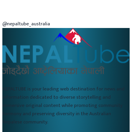
@nepaltube_australia
NEPALTUBE is your leading web destination for news and
information dedicated to diverse storytelling and
immersive original content while promoting community
harmony and preserving diversity in the Australian
Nepalese community.