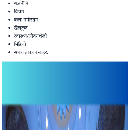
राजनीति
विचार
कला मनोरञ्जन
खेलकुद
स्वास्थ्य/जीवनशैली
भिडियो
सफलताका कथाहरु
Health-lifestyle
इनिसा मृत्यु प्रकरण : चार जना पुर्पक्षका लागि
थुनामा
Nepal Tube
|