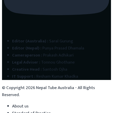
Editor (Australia)
:
Saral Gurung
Editor (Nepal)
:
Punya Prasad Dhamala
Cameraperson
:
Prakash Adhikari
Legal Adviser
:
Tonnou Ghothane
Creative Head
:
Santosh Ojha
IT Support
:
Resham Kumar Khadka
© Copyright
2026
Nepal Tube Australia - All Rights
Reserved.
About us