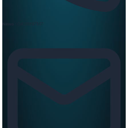
News :
0420397147