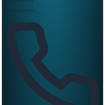
Brisbane, Australia
ABN:
84 642 381 173