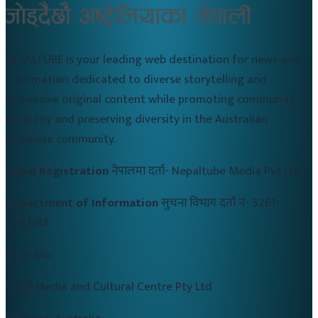
NEPALTUBE is your leading web destination for news and
information dedicated to diverse storytelling and
immersive original content while promoting community
harmony and preserving diversity in the Australian
Nepalese community.
Nepal Registration
नेपालमा दर्ता-
Nepaltube Media Pvt Ltd
Department of Information
सुचना विभाग दर्ता नं-
5261-
2082/83
Australia
CALD Media and Cultural Centre Pty Ltd