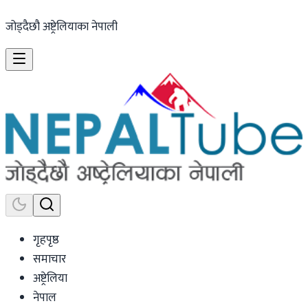
जोड्दैछौ अष्ट्रेलियाका नेपाली
गृहपृष्ठ
समाचार
अष्ट्रेलिया
नेपाल