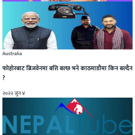
International
भारतीय प्रधानमन्त्री नरेन्द्र मोदीसँग बालेन र रवीको टेलिफोन
वार्ता
२०२६ मार्च १०
Australia
फोहोरबाट ब्रिजवेनमा बत्ति बल्छ भने काठमाडौमा किन बल्दैन
?
२०२२ जुन ४