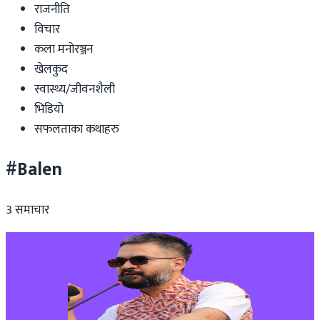
राजनीति
विचार
कला मनोरञ्जन
खेलकुद
स्वास्थ्य/जीवनशैली
भिडियो
सफलताका कथाहरु
#Balen
3
समाचार
Nepal
राष्ट्रियतामाथि शंका नगर्न बालेनको आग्रह
२०२६ जुन २२