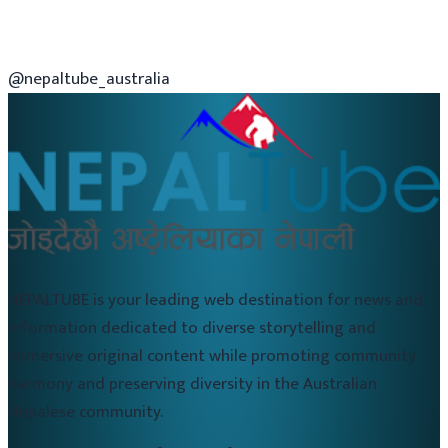
@nepaltube_australia
NEPALTUBE is your leading web destination for news and
information dedicated to diverse storytelling and
immersive original content while promoting community
harmony and preserving diversity in the Australian
Nepalese community.