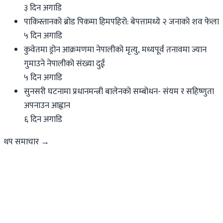
३ दिन अगाडि
पाकिस्तानको ब्रोड पिकमा हिमपहिरो: बेपत्तामध्ये २ जनाको शव फेला
५ दिन अगाडि
कुवेतमा ड्रोन आक्रमणमा नेपालीको मृत्यु, मध्यपूर्व तनावमा ज्यान
गुमाउने नेपालीको संख्या दुई
५ दिन अगाडि
सुनसरी घटनामा प्रधानमन्त्री बालेनको सम्बोधन- संयम र सहिष्णुता
अपनाउन आह्वान
६ दिन अगाडि
थप समाचार →