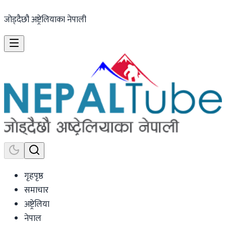
जोड्दैछौ अष्ट्रेलियाका नेपाली
गृहपृष्ठ
समाचार
अष्ट्रेलिया
नेपाल