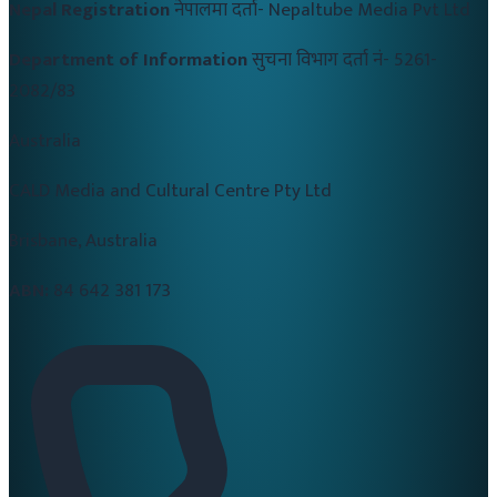
Nepal Registration
नेपालमा दर्ता-
Nepaltube Media Pvt Ltd
Department of Information
सुचना विभाग दर्ता नं-
5261-
2082/83
Australia
CALD Media and Cultural Centre Pty Ltd
Brisbane, Australia
ABN:
84 642 381 173