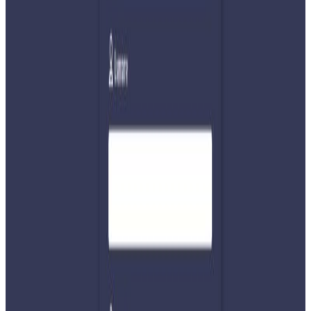
निर्वाचन सुरक्षा तथा जोखिम व्यवस्थापन समितिको निर्णयमा सरकारले
चुनावलाई भयरहित बनाउन म्यादी प्रहरीसहित ३ लाख ४१ हजार १ सय
११ जना सुरक्षाकर्मी परिचालन गरेको हो । नेपाली सेनाबाट ७९ हजार ७
सय २७, शसस्त्र प्रहरी बलबाट ३४ हजार ५ सय ७६, नेपाल प्रहरीबाट
७५ हजार ७ सय ९७, राष्टिय अनुसन्धानबाट १ हजार ९ सय २१ र
निर्वाचन प्रहरी(म्यादी) बाट १ लाख ४९ हजार ९० जना परिचालित
भएका छन् ।
निर्वाचन सुरक्षा तथा जोखिम व्यवस्थापन समितिका संयोजक समेत
रहनुभएका आयुक्त सगुन शमशेर जबराले अहिले सम्म शान्ति सुरक्षाको
अवस्थामा कुनै शंका गर्नुपर्ने अवस्था नभएको बताउनु भएको छ ।
यता, निर्वाचनका लागि २ लाख २१ हजार कर्मचारी खटाइएका छन् ।
यो निर्वाचन निष्पक्ष र भयरहित हुने दाबी सरकारको रहेको छ ।Photo-