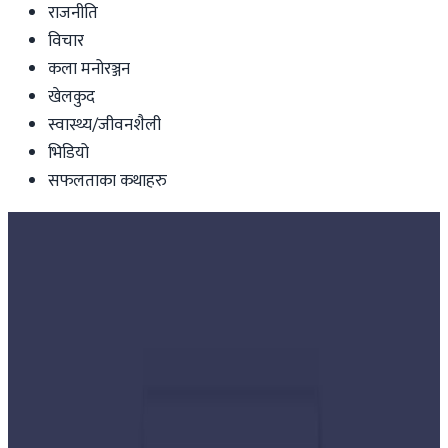
राजनीति
विचार
कला मनोरञ्जन
खेलकुद
स्वास्थ्य/जीवनशैली
भिडियो
सफलताका कथाहरु
Nepal
निर्वाचन सुरक्षामा खटिए ३ लाख बढी
सुरक्षाकर्मी
Nepal Tube
|