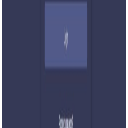
अमेरिकामा बस्ने खगेन्द्र जिसी मनोनीत
२०२६ अगस्ट ४
सुनसरी घटनामा प्रधानमन्त्री बालेनको सम्बोधन- संयम
र सहिष्णुता अपनाउन आह्वान
२०२६ जुलाई ३१
देशभर तनाव बढिरहेका बेला ९ प्रमुख राजनीतिक
दलहरूको संयुक्त अपिल
२०२६ जुलाई ३०
प्रधानमन्त्री शाहलाई भारतको औपचारिक भ्रमण निम्तो
२०२६ जुलाई २९