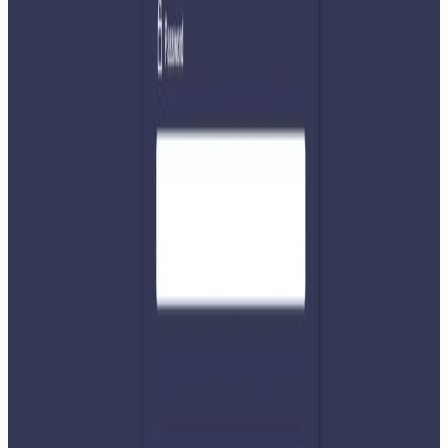
NPL
यस वेवसाइटमा प्रकाशित समाचार, विचार र लेखबारे तपाईंको कुनै
प्रतिक्रिया, गुनासो, सुझाव र सल्लाह छन् भने कृपया हामीलाई निम्न ईमेलमा
पठाउनुहोला । तपाईंको सहयोगले हामीलाई निष्पक्ष र तटस्थ पत्रकारिता गर्न
टेवा पुग्नेछ । सम्पर्क इमेल :
info@nepaltube.com.au
शेयर:
प्रतिक्रिया दिनुहोस
टिप्पणीहरू लोड हुँदैछ…
सम्बन्धित समाचार
नेपाली कांग्रेसको आमन्त्रित केन्द्रीय सदस्यमा