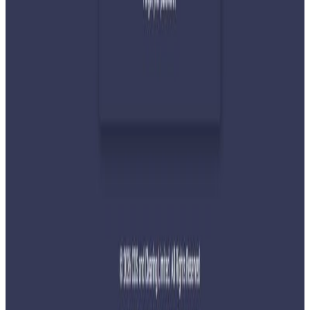
बुद्ध एयरले भित्र्यायो नयाँ एटीआर-७२-६०० विमान
२०२६ जुलाई २९
नेपालमा महिला विदेशी पर्यटकको आकर्षण बढ्दो
२०२६ जुलाई २७
साउन १५ गतेभित्र भित्र शुल्क नबुझाए डिम्याट खाता
रोक्का हुने
२०२६ जुलाई २७
तुइन खोलाको कामका लागि दिउँसो नारायणगढ-
मुग्लिन सडक बन्द गरिने
२०२६ जुलाई २७