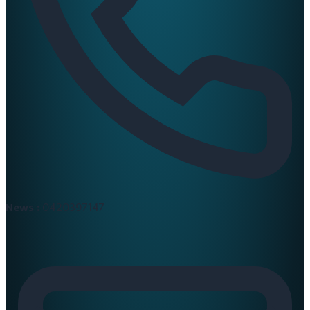
News :
0420397147