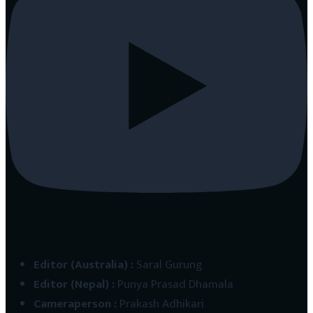
Editor (Australia)
:
Saral Gurung
Editor (Nepal)
:
Punya Prasad Dhamala
Cameraperson
:
Prakash Adhikari