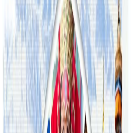
२०२६ अगस्ट ३
अस्ट्रेलियामा विवाह घट्यो, बढ्यो सम्बन्धविच्छेद
२०२६ जुलाई २९
थापाथलीबाट अष्ट्रेलियाका घरको डिजाइन
२०२६ जुलाई २७
अष्ट्रेलियामा मन्त्रालयका कर्मचारीले भ्रष्टाचार गरेको
भेटिएपछि शिक्षा मन्त्रीले दिइन् राजीनामा
२०२६ जुलाई २४
अन्तर्राष्ट्रिय विद्यार्थी आकर्षित गर्न भिक्टोरियाले बनायो