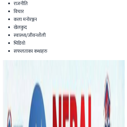
राजनीति
विचार
कला मनोरञ्जन
खेलकुद
स्वास्थ्य/जीवनशैली
भिडियो
सफलताका कथाहरु
Australia
केमिकल पिउदा : अष्ट्रेलियामा ६ वर्षिया नेपाली
बालक भेन्टिलेटरमा !
आर्थिक सहयोगका लागि गोफण्डमी अभियान