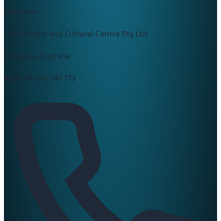
Australia
CALD Media and Cultural Centre Pty Ltd
Brisbane, Australia
ABN:
84 642 381 173