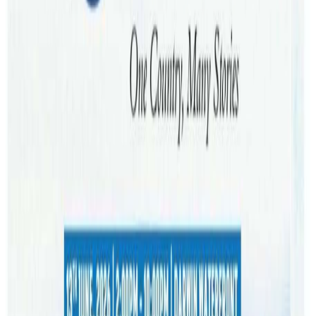
सिड्नीको ओलंगनमा बस्ने नेपाली परिवारमा यो दुःखद घटना घटेको हो
। आफ्नो छोरा ड्यानी खतिवडाले झुक्किएर रसाएन (केमिकल) पिउदा
फेब्रुअरी २५ मा गम्भिर घाइते भएको र अहिले भेन्टिलेटरमा उपचार
भइरहेको आमा सुस्मिता कार्कीले नेपालट्युबलाई जानकारि दिनुभएको
छ । विशेष क्षमता भएका ड्यानीलाई छाडेर अर्को बच्चालाई स्याहार
गर्दैगर्दा किचनमा पुगेर केमिकल पिएपछि मुख,घाँटी र पेटसम्मै गम्भिर
जलन भएको पाइएको छ । उपचारमा संलग्न चिकित्सकहरुले जलन
धेरै भएपनि उपचार जारी रहेको बताएका छन् ।
उपचारमा आर्थिक सहयोगका लागि गोफण्डमी अभियान
लामो समय अस्पतालमा राखेर उपचार गर्नुपर्ने भएपछि आमा
सुस्मिताले गो फण्डमी मार्फत सहयोग संकलन थाल्नुभएको छ । तपाई
पनि भेन्टिलेटरमा उपचाररत ६ वर्षिया नेपाली बालकलाई सहयोग गर्न
चाहानुहुन्छ भने
यो लिंकमा
गएर सकेको सहयोग गर्न सक्नुहुन्छ । आमा