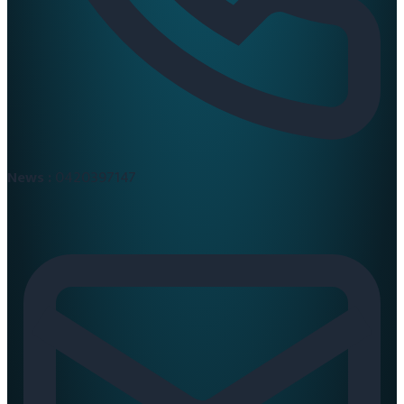
News :
0420397147