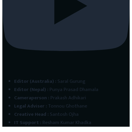
Editor (Australia)
:
Saral Gurung
Editor (Nepal)
:
Punya Prasad Dhamala
Cameraperson
:
Prakash Adhikari
Legal Adviser
:
Tonnou Ghothane
Creative Head
:
Santosh Ojha
IT Support
:
Resham Kumar Khadka