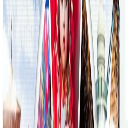
नयाँ रणनीति
२०२६ जुलाई २३
फिफा विश्वकपमा अस्ट्रेलियाको टोलीका लागि
रणनीति बनाउने नेपाली युवा
२०२६ जुलाई २३
एनपिएल अष्ट्रेलियाको पाँचौं संस्करणमा कृष्ण कार्की
सबैभन्दा महँगा खेलाडी
२०२६ जुलाई १९
डार्विनमा नेपाल फेस्टिभल हुँदै
२०२६ जुन ११