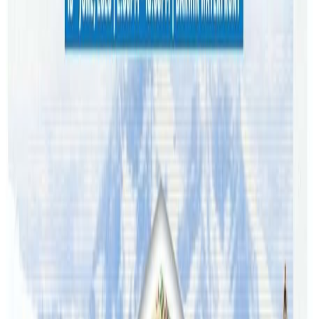
सुस्मिताले सकेको सहयोग गर्न सबै सहयोगीलाई आग्रह गर्नुभएको छ ।
यस वेवसाइटमा प्रकाशित समाचार, विचार र लेखबारे तपाईंको कुनै
प्रतिक्रिया, गुनासो, सुझाव र सल्लाह छन् भने कृपया हामीलाई निम्न ईमेलमा
पठाउनुहोला । तपाईंको सहयोगले हामीलाई निष्पक्ष र तटस्थ पत्रकारिता गर्न
टेवा पुग्नेछ । सम्पर्क इमेल :
info@nepaltube.com.au
शेयर:
प्रतिक्रिया दिनुहोस
टिप्पणीहरू लोड हुँदैछ…
सम्बन्धित समाचार
अष्ट्रेलियामा नर्सको तलब पाँचौं पटक वृद्धि