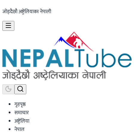
जोड्दैछौ अष्ट्रेलियाका नेपाली
गृहपृष्ठ
समाचार
अष्ट्रेलिया
नेपाल