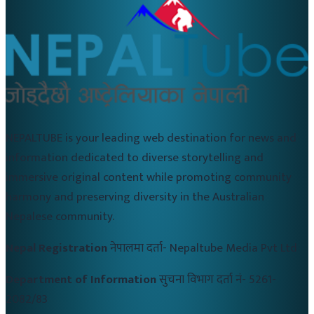
NEPALTUBE is your leading web destination for news and
information dedicated to diverse storytelling and
immersive original content while promoting community
harmony and preserving diversity in the Australian
Nepalese community.
Nepal Registration
नेपालमा दर्ता-
Nepaltube Media Pvt Ltd
Department of Information
सुचना विभाग दर्ता नं-
5261-
2082/83