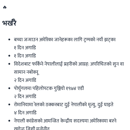
🔥
भर्खरै
बच्चा जन्माउन अमेरिका जानेहरूका लागि ट्रम्पको नयाँ झट्का
१ दिन अगाडि
१ दिन अगाडि
विदेशबाट फर्किने नेपालीलाई प्रहरीको आग्रह: अपरिचितको सुन वा
सामान नबोक्नू
२ दिन अगाडि
पोर्चुगलमा पहिलोपटक गुञ्जियो १९७४ एडी
२ दिन अगाडि
रोमानियामा रेलको ठक्करबाट दुई नेपालीको मृत्यु, दुई घाइते
४ दिन अगाडि
नेपाली कांग्रेसको आमन्त्रित केन्द्रीय सदस्यमा अमेरिकामा बस्ने
खगेन्द्र जिसी मनोनीत