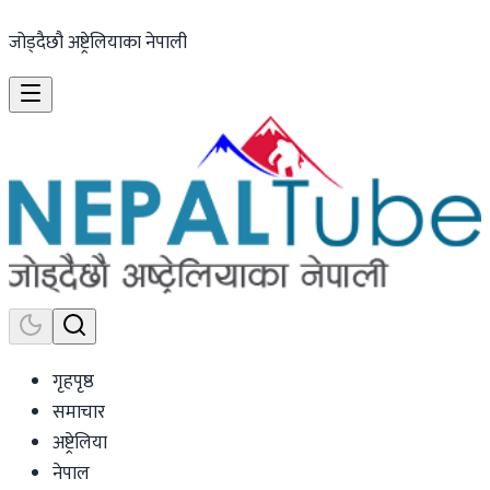
जोड्दैछौ अष्ट्रेलियाका नेपाली
गृहपृष्ठ
समाचार
अष्ट्रेलिया
नेपाल