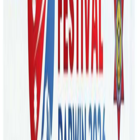
गर्नुभएको छ । आज दिउसो फेसबुकमा एक स्टाटस लेखेर प्रधानमन्त्री
मोरिसनले विद्यार्थी, दक्ष कामदार र वर्किङ होलिडे भिषावालालाई
आउन दिने बताउनुभएको हो ।
ओमिक्रोन देखिएपछि सरकारले यसअघि डिसेम्बर १ बाट आउने दिने
भनेका यी २८ वटा भिषाधारीलाई १५ डिसेम्बरसम्म रोक लगाएको थियो
। तर, अष्ट्रेलियामा दुबै खोप लगाउनेहरुको संख्या अत्याधिक रहेको
तथा नया भेरियन्टको प्रभाव त्यत्ति चिन्ता जनक नदेखिएपछि सरकारले
डिसेम्बर १५ बाट उक्त योजनालाई सुचारु गर्न लागेको हो ।