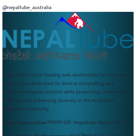
@nepaltube_australia
NEPALTUBE is your leading web destination for news and
information dedicated to diverse storytelling and
immersive original content while promoting community
harmony and preserving diversity in the Australian
Nepalese community.
Nepal Registration
नेपालमा दर्ता-
Nepaltube Media Pvt Ltd