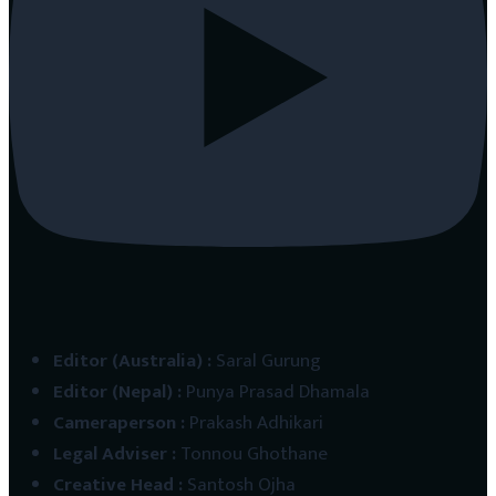
Editor (Australia)
:
Saral Gurung
Editor (Nepal)
:
Punya Prasad Dhamala
Cameraperson
:
Prakash Adhikari
Legal Adviser
:
Tonnou Ghothane
Creative Head
:
Santosh Ojha