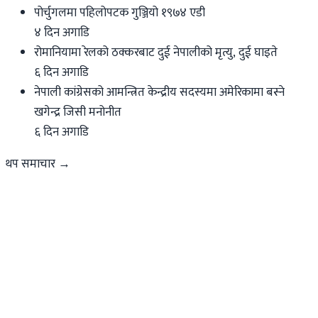
पोर्चुगलमा पहिलोपटक गुञ्जियो १९७४ एडी
४ दिन अगाडि
रोमानियामा रेलको ठक्करबाट दुई नेपालीको मृत्यु, दुई घाइते
६ दिन अगाडि
नेपाली कांग्रेसको आमन्त्रित केन्द्रीय सदस्यमा अमेरिकामा बस्ने
खगेन्द्र जिसी मनोनीत
६ दिन अगाडि
थप समाचार →