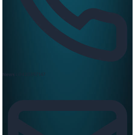
News :
0420397147