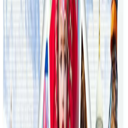
अष्ट्रेलियामा नर्सको तलब पाँचौं पटक वृद्धि
२०२६ अगस्ट ३
अस्ट्रेलियामा विवाह घट्यो, बढ्यो सम्बन्धविच्छेद
२०२६ जुलाई २९
थापाथलीबाट अष्ट्रेलियाका घरको डिजाइन
२०२६ जुलाई २७
अष्ट्रेलियामा मन्त्रालयका कर्मचारीले भ्रष्टाचार गरेको
भेटिएपछि शिक्षा मन्त्रीले दिइन् राजीनामा
२०२६ जुलाई २४