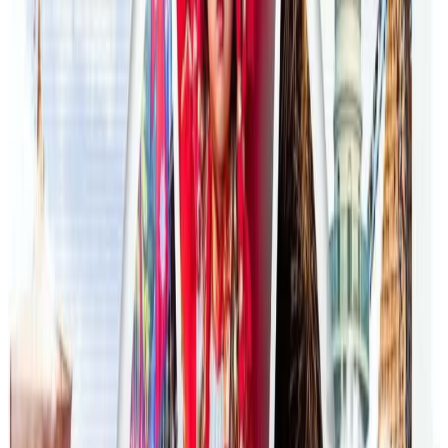
अन्तर्राष्ट्रिय विद्यार्थी आकर्षित गर्न भिक्टोरियाले बनायो
नयाँ रणनीति
२०२६ जुलाई २३
फिफा विश्वकपमा अस्ट्रेलियाको टोलीका लागि
रणनीति बनाउने नेपाली युवा
२०२६ जुलाई २३
एनपिएल अष्ट्रेलियाको पाँचौं संस्करणमा कृष्ण कार्की
सबैभन्दा महँगा खेलाडी
२०२६ जुलाई १९
डार्विनमा नेपाल फेस्टिभल हुँदै