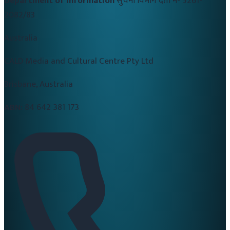
Department of Information
सुचना विभाग दर्ता नं-
5261-
2082/83
Australia
CALD Media and Cultural Centre Pty Ltd
Brisbane, Australia
ABN:
84 642 381 173