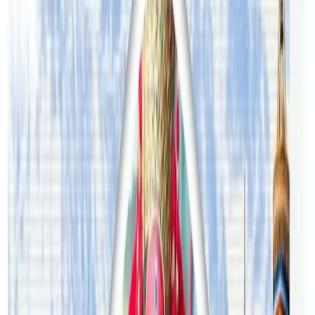
कसले भन्यो डिसेम्बर १५ पछि विद्यार्थी अष्ट्रेलिया आउन पाउदैन् भनेर ?
हामीसंग सरकारले गर्यो पुष्टी « Nepal Tube Australia
यस वेवसाइटमा प्रकाशित समाचार, विचार र लेखबारे तपाईंको कुनै
प्रतिक्रिया, गुनासो, सुझाव र सल्लाह छन् भने कृपया हामीलाई निम्न ईमेलमा
पठाउनुहोला । तपाईंको सहयोगले हामीलाई निष्पक्ष र तटस्थ पत्रकारिता गर्न
टेवा पुग्नेछ । सम्पर्क इमेल :
info@nepaltube.com.au
शेयर:
प्रतिक्रिया दिनुहोस
टिप्पणीहरू लोड हुँदैछ…
सम्बन्धित समाचार