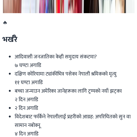
२०२६ जुन ११
🔥
भर्खरै
आदिवासी जनजातिका केही समुदाय संकटमा?
७ घण्टा अगाडि
दक्षिण कोरियामा ट्यांकीभित्र पसेका नेपाली श्रमिकको मृत्यु
११ घण्टा अगाडि
बच्चा जन्माउन अमेरिका जानेहरूका लागि ट्रम्पको नयाँ झट्का
२ दिन अगाडि
२ दिन अगाडि
विदेशबाट फर्किने नेपालीलाई प्रहरीको आग्रह: अपरिचितको सुन वा
सामान नबोक्नू
४ दिन अगाडि