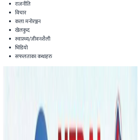
राजनीति
विचार
कला मनोरञ्जन
खेलकुद
स्वास्थ्य/जीवनशैली
भिडियो
सफलताका कथाहरु
Australia
प्रधानमन्त्री मोरिसनद्धारा डिसेम्बर १५ बाट
विदेशी विद्यार्थी अष्ट्रेलिया आउन पाउने पुष्टी
Nepaltube Australia
|