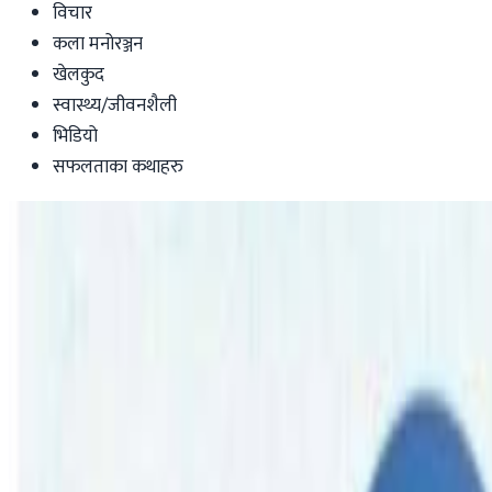
विचार
कला मनोरञ्जन
खेलकुद
स्वास्थ्य/जीवनशैली
भिडियो
सफलताका कथाहरु
Australia
तिजमा प्रकाश सपुत, करिश्मा ढकाल र देवी घर्ति अ
Nepaltube Australia
|