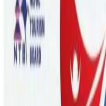
Tuesday, 2022 August 9 / 1:03 pm
अ−
अ
अ+