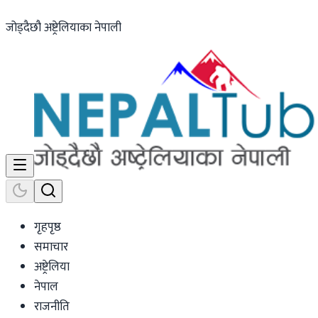
जोड्दैछौ अष्ट्रेलियाका नेपाली
गृहपृष्ठ
समाचार
अष्ट्रेलिया
नेपाल
राजनीति