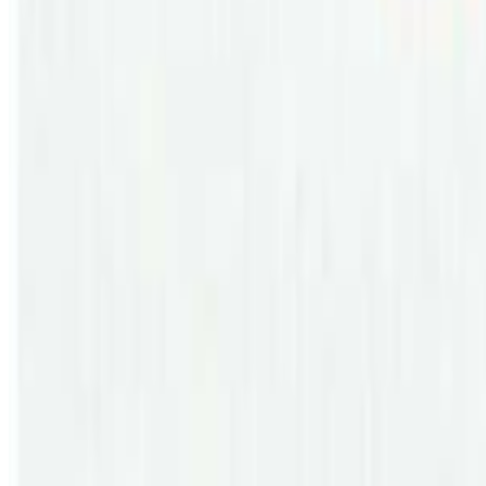
ब्रिजवेन/ हिन्दु नारीहरुको पर्व तिजको अवसर पारेर अष्ट्रेलियाको 
प्रकाश सपुत र कलाकार करिश्मा ढकाल अष्ट्रेलिया आउन लागेको हो । ग
मायालु तिज मेला २०२२ अन्तगर्त क्यानवेरामा अगष्ट १३, सिड्नीमा अगष
मेलवर्नमा २६ र पर्थमा अगष्ट २८ मा कार्यक्रम हुने आयोजकले जानका