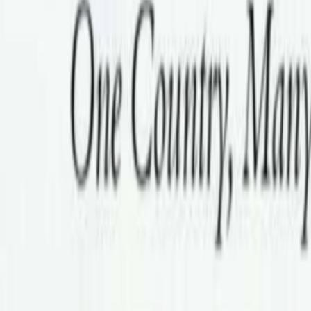
विभिन्न शहरमा सांगितिक कार्यक्रम गर्न नेपालका ३ जना कलाकार अष्ट्
ायिका देवी घर्तिमगरलाई भने बिशाल इन्टरटेन्टमेन्टले अष्ट्रेलिया ब
्ट १९ र तास्मानियाको लनचेस्टनमा अगष्ट २१ र होबार्टमा अगष्ट २३ मा 
री दिएको छ ।