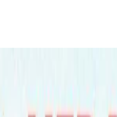
ष्ट्रेलिया आउदै, ब्रिजवेनमा २५ अगष्ट झम्के तिज