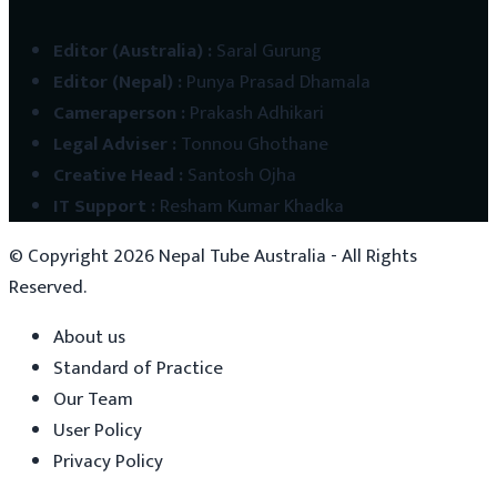
Editor (Australia)
:
Saral Gurung
Editor (Nepal)
:
Punya Prasad Dhamala
Cameraperson
:
Prakash Adhikari
Legal Adviser
:
Tonnou Ghothane
Creative Head
:
Santosh Ojha
IT Support
:
Resham Kumar Khadka
© Copyright
2026
Nepal Tube Australia - All Rights
Reserved.
About us
Standard of Practice
Our Team
User Policy
Privacy Policy