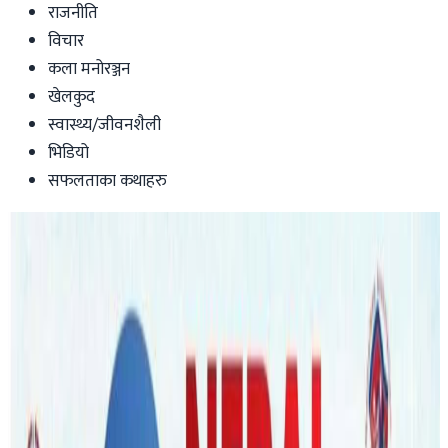
राजनीति
विचार
कला मनोरञ्जन
खेलकुद
स्वास्थ्य/जीवनशैली
भिडियो
सफलताका कथाहरु
Australia
सिड्नीमा कारको ठक्करबाट गम्भीर घाइते
नेपाली विद्यार्थीका लागि सहयोग संकलन सुरु
Nepaltube Australia
|