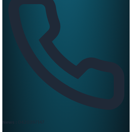
News :
0420397147