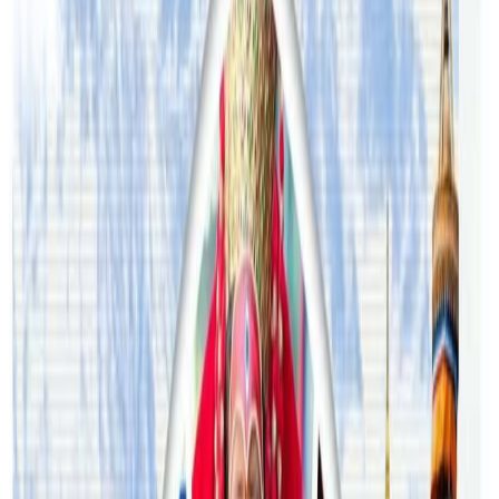
#accident
#Australia
#lama
#nepali student
#sushmita
सम्बन्धित समाचार
अष्ट्रेलियामा नर्सको तलब पाँचौं पटक वृद्धि
२०२६ अगस्ट ३
अस्ट्रेलियामा विवाह घट्यो, बढ्यो सम्बन्धविच्छेद
२०२६ जुलाई २९
थापाथलीबाट अष्ट्रेलियाका घरको डिजाइन
२०२६ जुलाई २७
अष्ट्रेलियामा मन्त्रालयका कर्मचारीले भ्रष्टाचार गरेको