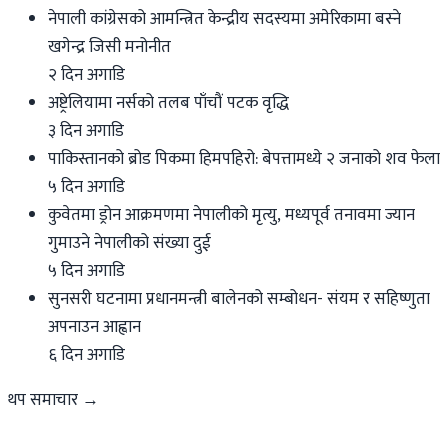
नेपाली कांग्रेसको आमन्त्रित केन्द्रीय सदस्यमा अमेरिकामा बस्ने
खगेन्द्र जिसी मनोनीत
२ दिन अगाडि
अष्ट्रेलियामा नर्सको तलब पाँचौं पटक वृद्धि
३ दिन अगाडि
पाकिस्तानको ब्रोड पिकमा हिमपहिरो: बेपत्तामध्ये २ जनाको शव फेला
५ दिन अगाडि
कुवेतमा ड्रोन आक्रमणमा नेपालीको मृत्यु, मध्यपूर्व तनावमा ज्यान
गुमाउने नेपालीको संख्या दुई
५ दिन अगाडि
सुनसरी घटनामा प्रधानमन्त्री बालेनको सम्बोधन- संयम र सहिष्णुता
अपनाउन आह्वान
६ दिन अगाडि
थप समाचार →