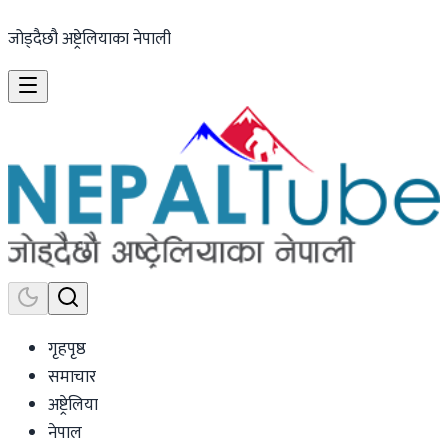
जोड्दैछौ अष्ट्रेलियाका नेपाली
गृहपृष्ठ
समाचार
अष्ट्रेलिया
नेपाल