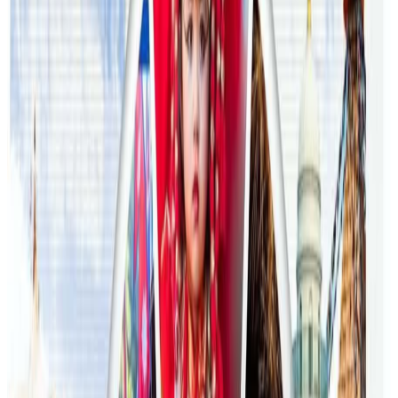
भेटिएपछि शिक्षा मन्त्रीले दिइन् राजीनामा
२०२६ जुलाई २४
अन्तर्राष्ट्रिय विद्यार्थी आकर्षित गर्न भिक्टोरियाले बनायो
नयाँ रणनीति
२०२६ जुलाई २३
फिफा विश्वकपमा अस्ट्रेलियाको टोलीका लागि
रणनीति बनाउने नेपाली युवा
२०२६ जुलाई २३
एनपिएल अष्ट्रेलियाको पाँचौं संस्करणमा कृष्ण कार्की
सबैभन्दा महँगा खेलाडी