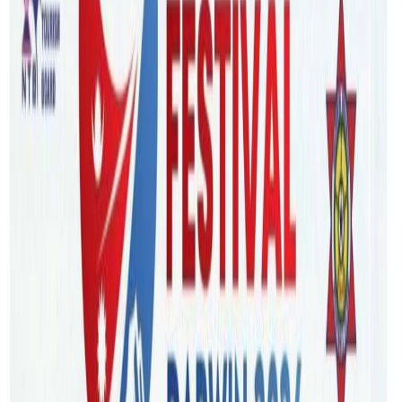
Tuesday, 2022 February 1 / 10:15 am
अ−
अ
अ+
सिड्नी/गत जनवरी २५ तारिख बिहान कारको ठक्करबाट गम्भीर घाइते
भएकी नेपाली विद्यार्थी सुष्मिता लामाको उपचार प्रकृयामा सघाउन
सहयोग संकलन सुरु गरिएको छ । सुष्मिताका लागि गोफण्डमिबाट