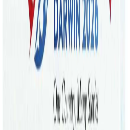
सहयोग संकलन सुरु गरिएको हो । तिब्र गतिमा गुडिरहेको कारले
ठक्कर दिदा सुष्मिताको टाउको र स्पाइनल कर्डमा गम्भीर क्षती पुगेको
छ । सड्नीको वेष्टमिड अस्पतालको आइसियुमा उनको उपचार
भइरहेको छ । स्पाइनल कर्डमा क्षति पुगेका कारण शरिरको दाइने
भागमा प्यारालाइसिस समेत देखिएको छ ।
२१ वर्षिय सुष्मिता एक महिना अघि मात्रै डिप्लोमा पढ्नका लागि सिड्नी
आउनु भएको हो । काममा जाने क्रममा बाटो काट्न खोज्दा बिहान ५
बजेतिर कारले सुष्मितालाई ठक्कर दिएको थियो । सुष्मितालाई अझै
राम्रोसंग होस आइसकेको छैन । हालैमात्र सुष्मिताको टाउकोको
अप्रेसन समेत गरिएको छ ।
सुष्मिताको सिड्नीमा कोही आफन्त नभएकाले अष्ट्रेलिया आउन
सहयोग गरेको हिमालयन वल्डवाइड एजुकेशन कन्सलटेन्सीकी प्रमुख
रोशनी श्रेष्ठ ले सहयोग गरिरहनु भएको छ । सिड्नीको तामाङ समाजले