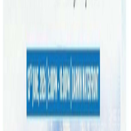
समेत सुष्मिताको निगरानी गरिरहेको छ । सुष्मिताको अभिभावकलाई
सिड्नी बोलाउने क्रम सुरु भएको श्रेष्ठले जानकारी दिनुभयो ।
सुष्मिताको स्याहारसुसार राम्रो होस् भनेर अभिभावक बोलाउन
लागिएको श्रेष्ठले बताउनुभयो । पक्षघातका कारण सुष्मिताले लामो
समयसम्म उपचार गराउनुपर्ने र काम पनि गर्न नसक्ने भएकाले
समुदायबाट केही सहयोग संकलन गर्न लागिएको श्रेष्ठको भनाई छ ।
सहयोग गर्नका लागि यो लिंकमा जानुहोस
सहयोग संकलनबाट सुष्मिताको अभिभावकलाई ल्याउन र उनीहरुको
बसोबासको व्यवस्था गर्न सहयोग गरिने बताइएको छ । २० हजार डलर
उठाउने लक्ष्य राखिएको छ । गैरआवासिय नेपाली संघ न्यु साउथ
वेल्ससंग सरसल्लाह गरेरै सहयोग उठाउन थालिएको रोशनीले
जानकारी दिनुभयो । सबैले सहयोग गरेर सुष्मिताको स्वास्थ सुधारका
लागि सहयोग गरिदिन रोशनीले सबैलाई आग्रह गर्नुभएको छ ।
सहयोग