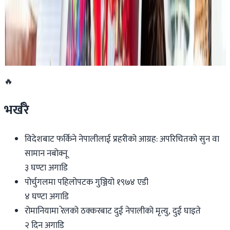
२०२६ जुलाई १९
डार्विनमा नेपाल फेस्टिभल हुँदै
२०२६ जुन ११
🔥
भर्खरै
विदेशबाट फर्किने नेपालीलाई प्रहरीको आग्रह: अपरिचितको सुन वा
सामान नबोक्नू
३ घण्टा अगाडि
पोर्चुगलमा पहिलोपटक गुञ्जियो १९७४ एडी
४ घण्टा अगाडि
रोमानियामा रेलको ठक्करबाट दुई नेपालीको मृत्यु, दुई घाइते
२ दिन अगाडि