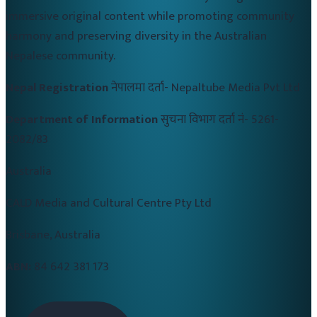
immersive original content while promoting community
harmony and preserving diversity in the Australian
Nepalese community.
Nepal Registration
नेपालमा दर्ता-
Nepaltube Media Pvt Ltd
Department of Information
सुचना विभाग दर्ता नं-
5261-
2082/83
Australia
CALD Media and Cultural Centre Pty Ltd
Brisbane, Australia
ABN:
84 642 381 173