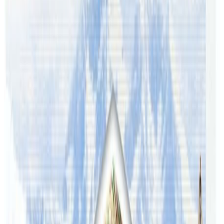
गर्नका लागि यो लिंकमा जानुहोस
https://nepaltube.com.au/news/10640/
यस वेवसाइटमा प्रकाशित समाचार, विचार र लेखबारे तपाईंको कुनै
प्रतिक्रिया, गुनासो, सुझाव र सल्लाह छन् भने कृपया हामीलाई निम्न ईमेलमा
पठाउनुहोला । तपाईंको सहयोगले हामीलाई निष्पक्ष र तटस्थ पत्रकारिता गर्न
टेवा पुग्नेछ । सम्पर्क इमेल :
info@nepaltube.com.au
शेयर:
प्रतिक्रिया दिनुहोस
टिप्पणीहरू लोड हुँदैछ…
ट्यागहरू